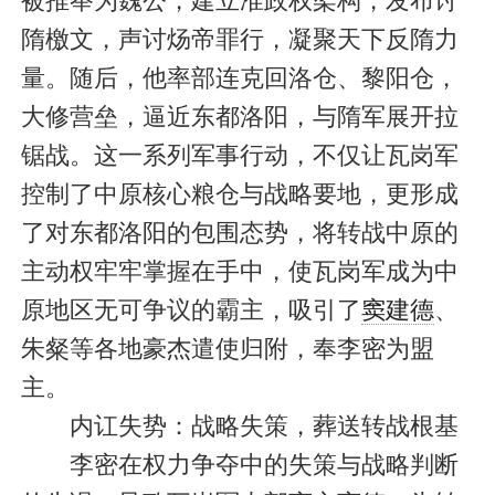
被推举为魏公，建立准政权架构，发布讨
隋檄文，声讨炀帝罪行，凝聚天下反隋力
量。随后，他率部连克回洛仓、黎阳仓，
大修营垒，逼近东都洛阳，与隋军展开拉
锯战。这一系列军事行动，不仅让瓦岗军
控制了中原核心粮仓与战略要地，更形成
了对东都洛阳的包围态势，将转战中原的
主动权牢牢掌握在手中，使瓦岗军成为中
原地区无可争议的霸主，吸引了
窦建德
、
朱粲等各地豪杰遣使归附，奉李密为盟
主。
内讧失势：战略失策，葬送转战根基
李密在权力争夺中的失策与战略判断