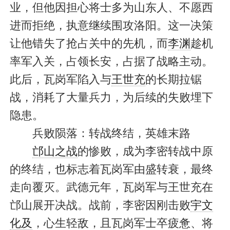
业，但他因担心将士多为山东人、不愿西
进而拒绝，执意继续围攻洛阳。这一决策
让他错失了抢占关中的先机，而
李渊
趁机
率军入关，占领长安，占据了战略主动。
此后，瓦岗军陷入与
王世充
的长期拉锯
战，消耗了大量兵力，为后续的失败埋下
隐患。
兵败陨落：转战终结，英雄末路
邙山之战
的惨败，成为李密转战中原
的终结，也标志着瓦岗军由盛转衰，最终
走向覆灭。武德元年，瓦岗军与王世充在
邙山展开决战。战前，李密因刚击败
宇文
化及
，心生轻敌，且瓦岗军士卒疲惫、将