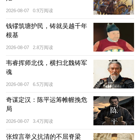
2026-08-07
0.9万阅读
钱镠筑塘护民，铸就吴越千年
根基
2026-08-07
2.8万阅读
韦睿挥师北伐，横扫北魏铸军
魂
2026-08-07
6.5万阅读
奇谋定汉：陈平运筹帷幄挽危
局
2026-08-07
3.4万阅读
张煌言举义抗清的不屈脊梁