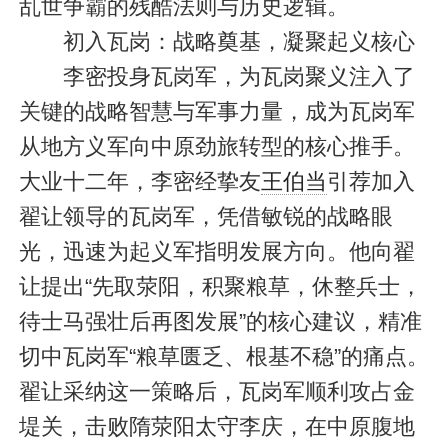
乱世争霸的残酷法则与历史逻辑。
初入瓦岗：战略奠基，凝聚起义核心
李密投身瓦岗军，为瓦岗聚义注入了
关键的战略智慧与军事力量，成为瓦岗军
从地方义军向中原劲旅转型的核心推手。
大业十二年，李密经挚友
王伯当
引荐加入
翟让领导的瓦岗军，凭借敏锐的战略眼
光，迅速为起义军指明发展方向。他向翟
让提出“先取荥阳，积聚粮草，休整兵士，
待士马强壮后再图发展”的核心建议，精准
切中瓦岗军“粮草匮乏、根基不稳”的痛点。
翟让采纳这一策略后，瓦岗军顺利攻占金
堤关，击败隋荥阳太守李庆，在中原腹地