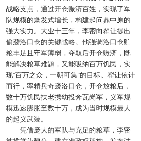
战略支点，通过开仓赈济百姓，实现了军
队规模的爆发式增长，构建起
问鼎中原
的
强大实力。大业十三年，李密向翟让提出
偷袭洛口仓的关键战略。他强调洛口仓贮
粮丰足且守军薄弱，夺取后开仓赈济，既
能解决粮草难题，又能吸纳百万饥民，实
现“百万之众，一朝可集”的目标。翟让依计
而行，率精兵奇袭洛口仓，开仓放粮后，
数十万饥民扶老携幼投奔瓦岗军，义军规
模迅速膨胀至数十万，成为当时规模最大
的起义武装。
凭借庞大的军队与充足的粮草，李密