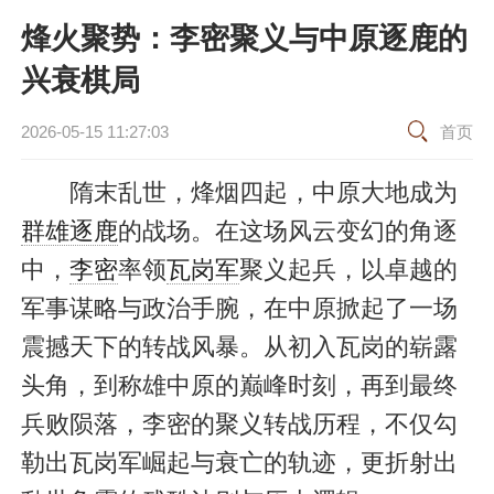
烽火聚势：李密聚义与中原逐鹿的
兴衰棋局
2026-05-15 11:27:03
首页
隋末乱世，烽烟四起，中原大地成为
群雄逐鹿
的战场。在这场风云变幻的角逐
中，
李密
率领
瓦岗军
聚义起兵，以卓越的
军事谋略与政治手腕，在中原掀起了一场
震撼天下的转战风暴。从初入瓦岗的崭露
头角，到称雄中原的巅峰时刻，再到最终
兵败陨落，李密的聚义转战历程，不仅勾
勒出瓦岗军崛起与衰亡的轨迹，更折射出