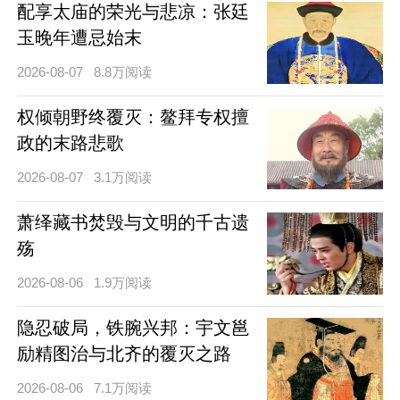
配享太庙的荣光与悲凉：张廷
玉晚年遭忌始末
2026-08-07
8.8万阅读
权倾朝野终覆灭：鳌拜专权擅
政的末路悲歌
2026-08-07
3.1万阅读
萧绎藏书焚毁与文明的千古遗
殇
2026-08-06
1.9万阅读
隐忍破局，铁腕兴邦：宇文邕
励精图治与北齐的覆灭之路
2026-08-06
7.1万阅读