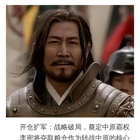
开仓扩军：战略破局，奠定中原霸权
李密将夺取粮仓作为转战中原的核心