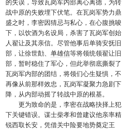
的失误，导致瓦岗军内部离心离德，为转
战中原的失败埋下伏笔。在瓦岗军势力鼎
盛之时，李密因猜忌与私心，在心腹挑唆
下，以饮酒为名设局，杀害了瓦岗军创始
人翟让及其亲信。尽管他事后单骑安抚旧
部，让徐世勣、
单雄信
等将领统领翟让旧
部，暂时稳住了军心，但此举彻底撕裂了
瓦岗军内部的团结，将领们心生疑惧，不
再像从前那样效忠，瓦岗军凝聚力急剧下
降，从内部动摇了转战中原的根基。
更为致命的是，李密在战略抉择上犯
下关键错误。谋士柴孝和曾建议他亲率精
锐西取长安，凭借关中险要地势奠定王