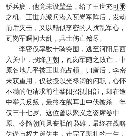
骄兵疲，他竟未设壁垒，给了王世充
可乘
之机
。王世充派兵潜入瓦岗军阵后，发动
前后夹击，又以酷似李密的人扰乱军心，
瓦岗军瞬间大乱，兵士伤亡殆尽。
李密仅率数十骑突围，逃至河阳后西
入关中，投降
唐朝
，瓦岗军随之败亡，中
原各地几乎被王世充占领。归唐后，李密
未获重用，仅被授以光禄卿的闲职，心怀
不满的他请求前往黎阳招抚旧部，却在途
中举兵反叛，最终在熊耳山中伏被杀，年
仅三十七岁。这位曾以聚义之姿席卷中
原、令隋朝闻风丧胆的枭雄，最终在战略
失误与权力迷失中，走完了悲壮的一生，