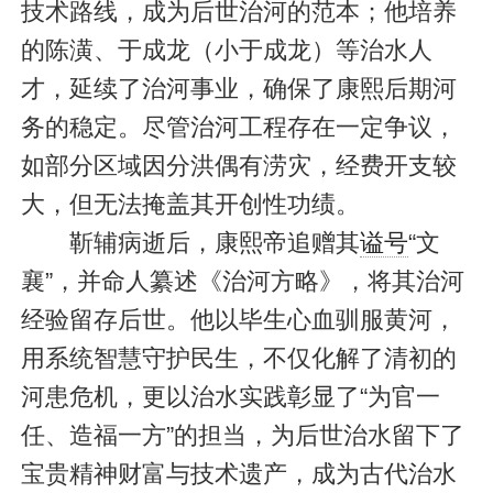
技术路线，成为后世治河的范本；他培养
的陈潢、于成龙（小于成龙）等治水人
才，延续了治河事业，确保了康熙后期河
务的稳定。尽管治河工程存在一定争议，
如部分区域因分洪偶有涝灾，经费开支较
大，但无法掩盖其开创性功绩。
靳辅病逝后，康熙帝追赠其
谥号
“文
襄”，并命人纂述《治河方略》，将其治河
经验留存后世。他以毕生心血驯服黄河，
用系统智慧守护民生，不仅化解了清初的
河患危机，更以治水实践彰显了“为官一
任、造福一方”的担当，为后世治水留下了
宝贵精神财富与技术遗产，成为古代治水