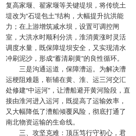
复高家堰、翟家堰等关键堤坝，将传统土
堤改为“石堤包土”结构，大幅提升抗洪能
力；在上游增筑减水坝，设置可调控闸
室，大洪水时顺利分洪，淮消黄涨时灵活
调度水量，既保障堤坝安全，又实现清水
冲刷泥沙，形成“蓄清刷黄”的良性循环。
三是沟通运道，保障漕运。为解决漕
运梗阻难题，靳辅在黄、淮、运三河交汇
处修建“中运河”，让漕船避开黄河险段，直
接由淮河进入运河，既提高了运输效率，
又大幅降低了漕船倾覆风险，彻底打通了
南北物资运输的生命线。
三、攻坚克难：顶压笃行守初心，君