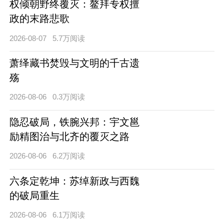
权倾朝野终覆灭：鳌拜专权擅
政的末路悲歌
2026-08-07
5.7万阅读
萧绎藏书焚毁与文明的千古遗
殇
2026-08-06
0.3万阅读
隐忍破局，铁腕兴邦：宇文邕
励精图治与北齐的覆灭之路
2026-08-06
6.2万阅读
六条定乾坤：苏绰新政与西魏
的破局重生
2026-08-06
6.1万阅读