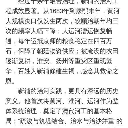
经过十余年艰苦治理，靳辅的治河工
程成效显著。从1683年到康熙末年，黄河
大规模决口仅发生两次，较
顺治
朝年均三
次的频率大幅下降；大运河漕运恢复畅
通，每年运抵京师的粮食稳定在四百万
石，保障了朝廷物资供应；被淹没的农田
逐渐复耕，淮安、扬州等重灾区重现繁
华，百姓为靳辅修建生祠，感念其救命之
恩。
靳辅的治河实践，更具有深远的历史
意义。他首次将黄河、淮河、运河作为整
体系统治理，奠定了
清代
河工的基本格
局；“疏浚与筑堤结合、治水与治沙并重”的