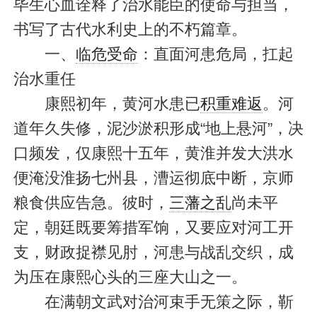
毕生心血诠释了治水能臣的使命与担当，
书写了古代水利史上的不朽篇章。
一、
临危受命
：直面河患危局，扛起
治水重任
康熙初年，黄河水患已
积重难返
。河
道年久失修，泥沙淤积形成“地上悬河”，决
口频发，仅康熙十五年，黄淮并发大洪水
便淹没淮扬七州县，漕运彻底中断，京师
粮食供应告急。彼时，
三藩之乱
尚未平
定，朝廷既要筹措军饷，又要应对河工开
支，财政捉襟见肘，河患与战乱交织，成
为压在康熙心头的三座大山之一。
在满朝文武对治河束手无策之际，靳