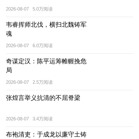
2026-08-07
5.0万阅读
韦睿挥师北伐，横扫北魏铸军
魂
2026-08-07
6.0万阅读
奇谋定汉：陈平运筹帷幄挽危
局
2026-08-07
2.5万阅读
张煌言举义抗清的不屈脊梁
2026-08-07
3.4万阅读
布袍清吏：于成龙以廉守土铸