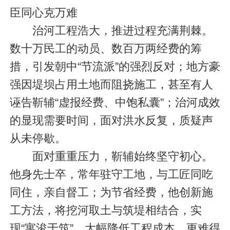
臣同心克万难
治河工程浩大，推进过程充满荆棘。
数十万民工的动员、数百万两经费的筹
措，引发朝中“节流派”的强烈反对；地方豪
强因堤坝占用土地而阻挠施工，甚至有人
诬告靳辅“虚报经费、中饱私囊”；治河成效
的显现需要时间，面对洪水反复，质疑声
从未停歇。
面对重重压力，靳辅始终坚守初心。
他身先士卒，常年驻守工地，与工匠同吃
同住，亲自督工；为节省经费，他创新施
工方法，将挖河取土与筑堤相结合，实
现“寓浚于筑”，大幅降低工程成本。更难得