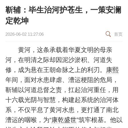
靳辅：毕生治河护苍生，一策安澜
定乾坤
2026-06-02 11:27:06
首页
黄河，这条承载着华夏文明的母亲
河，在明清之际却因泥沙淤积、河道失
修，成为悬在王朝命脉之上的利刃。
康熙
年间，面对水患肆虐、漕运梗阻的危局，
靳辅以河道总督之责，扛起治河重任，用
十六载光阴与智慧，构建起系统的治河体
系，不仅平息了黄河水患，更打通了南北
漕运的咽喉，为“
康乾盛世
”筑牢根基。他以