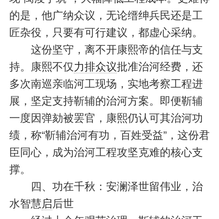
的是，他广纳众议，无论缙绅兵民还是工
匠杂役，只要有可行建议，都虚心采纳。
这份坚守，离不开康熙帝的信任与支
持。康熙不仅
力排众议
批准治河经费，还
多次南巡亲临河工现场，实地考察工程进
展，坚定支持靳辅的治河方案。即便靳辅
一度因弹劾被罢官，康熙仍认可其治河功
绩，称“靳辅治河有功，百姓受益”，这份君
臣同心，成为治河工程攻坚克难的核心支
撑。
四、功在千秋：安澜泽世留伟业，治
水智慧
启
后世