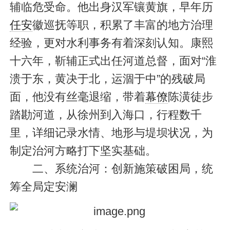
辅临危受命。他出身汉军镶黄旗，早年历
任安
徽巡抚等职，积累了丰富的地方治理
经验，更对水利事务有着深刻认知。康熙
十六年，靳辅正式出任河道总督，面对“淮
溃于东，黄决于北，运涸于中”的残破局
面，他没有丝毫退缩，带着
幕僚
陈潢徒步
踏勘河道，从徐州到入海口，行程数千
里，详细记录水情、地形与堤坝状况，为
制定治河方略打下坚实基础。
二、系统治河：创新施策破困局，统
筹全局定安澜