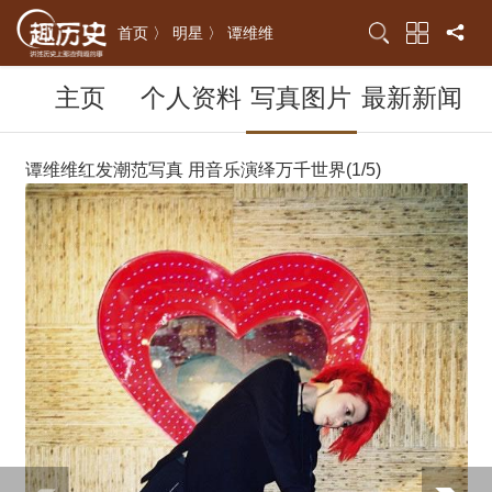
首页 〉
明星 〉
谭维维
主页
个人资料
写真图片
最新新闻
谭维维红发潮范写真 用音乐演绎万千世界(1/5)