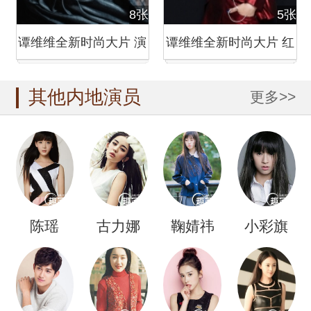
8张
5张
谭维维全新时尚大片 演
谭维维全新时尚大片 红
绎冷艳摇滚风
发剑眉霸气女王范
其他内地演员
更多>>
陈瑶
古力娜
鞠婧祎
小彩旗
扎