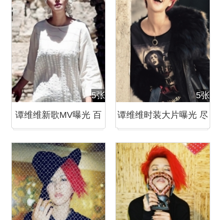
5张
5张
谭维维新歌MV曝光 百
谭维维时装大片曝光 尽
变造型演绎霸气音乐疯
显冷都女的知性摇滚
子