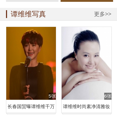
谭维维写真
更多>>
5张
6张
长春国贸曝谭维维千万
谭维维时尚素净清雅妆