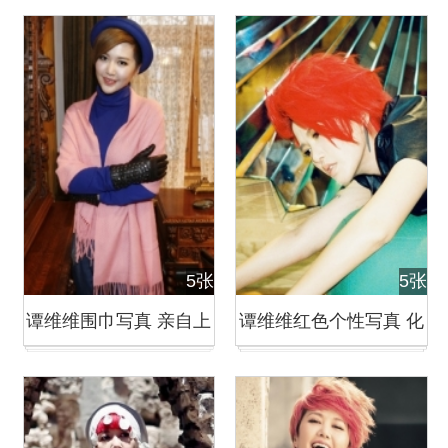
豪宅忙装修 疑好事将近
容写真
5张
5张
谭维维围巾写真 亲自上
谭维维红色个性写真 化
阵当网店模特
身摇滚女讲诉摇滚精神