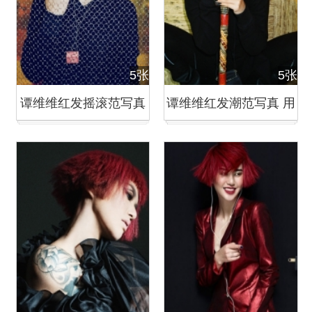
5张
5张
谭维维红发摇滚范写真
谭维维红发潮范写真 用
主打歌拥抱将发
音乐演绎万千世界