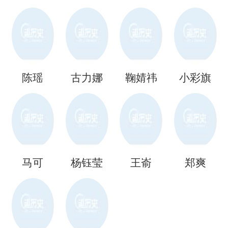
陈瑶
古力娜
鞠婧祎
小彩旗
扎
马可
杨钰莹
王嵛
郑爽