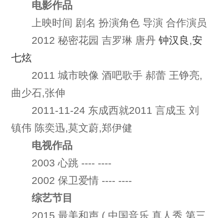
电影作品
上映时间 剧名 扮演角色 导演 合作演员
2012 秘密花园 吉罗琳 唐丹
钟汉良
,
安
七炫
2011 城市映像 酒吧歌手 郝蕾 王铮亮,
曲少石,张伸
2011-11-24 东成西就2011 言成玉 刘
镇伟 陈奕迅,莫文蔚,郑伊健
电视作品
2003 心跳 ---- ----
2002 保卫爱情 ---- ----
综艺节目
2015 最美和声,(,中国音乐,真人秀,第三