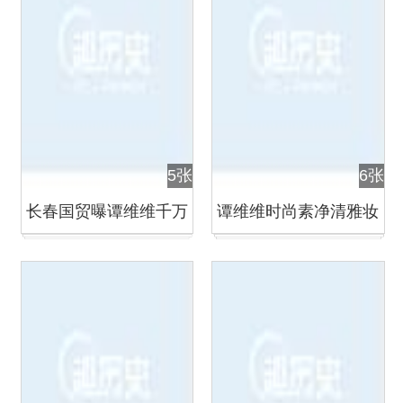
5张
6张
长春国贸曝谭维维千万
谭维维时尚素净清雅妆
豪宅忙装修 疑好事将近
容写真