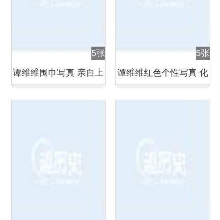
5张
5张
谭维维围巾写真 亲自上
谭维维红色个性写真 化
阵当网店模特
身摇滚女讲诉摇滚精神