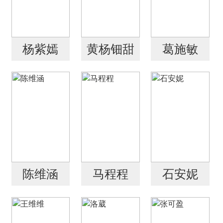
杨紫嫣
黄杨钿甜
葛施敏
陈维涵
马程程
石安妮