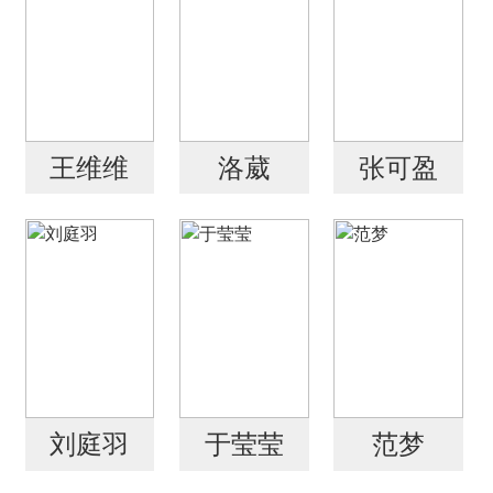
王维维
洛葳
张可盈
刘庭羽
于莹莹
范梦