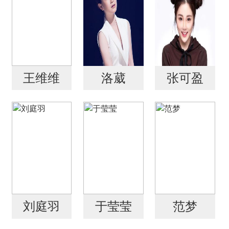
王维维
洛葳
张可盈
刘庭羽
于莹莹
范梦