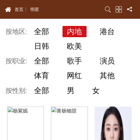
首页 〉
明星
全部
内地
港台
按地区:
日韩
欧美
全部
歌手
演员
按职业:
体育
网红
其他
全部
男
女
按性别: