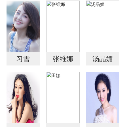
习雪
张维娜
汤晶媚