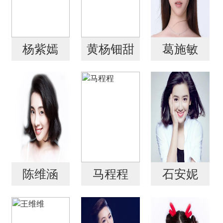
杨紫嫣
黄杨钿甜
葛施敏
陈维涵
马程程
石安妮