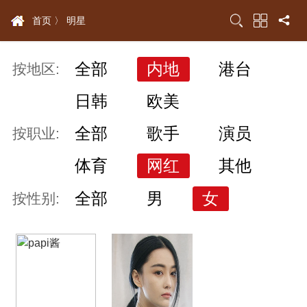
首页 〉
明星
全部
内地
港台
按地区:
日韩
欧美
全部
歌手
演员
按职业:
体育
网红
其他
全部
男
女
按性别: