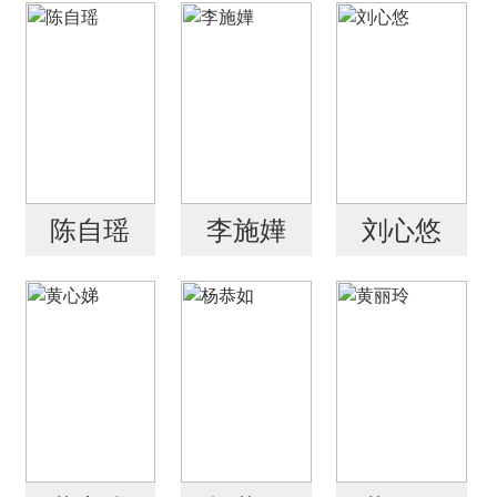
陈自瑶
李施嬅
刘心悠