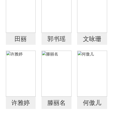
田丽
郭书瑶
文咏珊
许雅婷
滕丽名
何傲儿