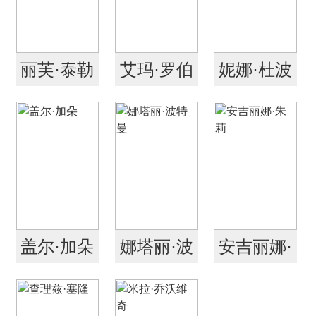
丽芙·泰勒
艾玛·罗伯
妮娜·杜波
茨
夫
盖尔·加朵
娜塔丽·波
安吉丽娜·
特曼
朱莉