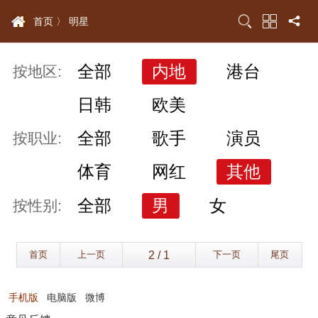
首页 〉
明星
全部
内地
港台
按地区:
日韩
欧美
全部
歌手
演员
按职业:
体育
网红
其他
全部
男
女
按性别:
首页
上一页
下一页
尾页
手机版
电脑版
微博