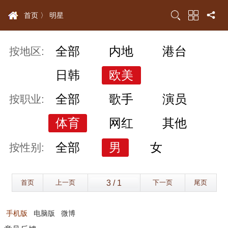
首页 〉
明星
全部
内地
港台
按地区:
日韩
欧美
全部
歌手
演员
按职业:
体育
网红
其他
全部
男
女
按性别:
首页
上一页
下一页
尾页
手机版
电脑版
微博