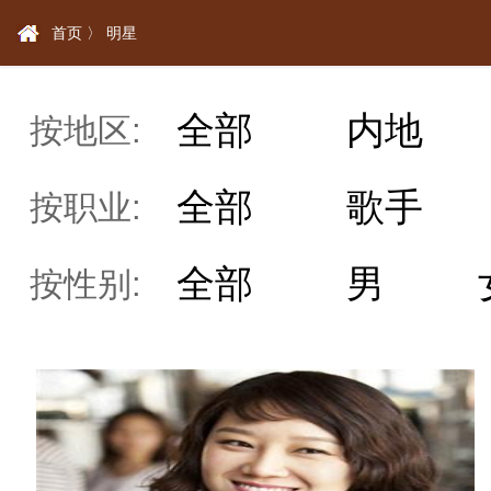
首页 〉
明星
全部
内地
按地区:
全部
歌手
按职业:
全部
男
按性别: