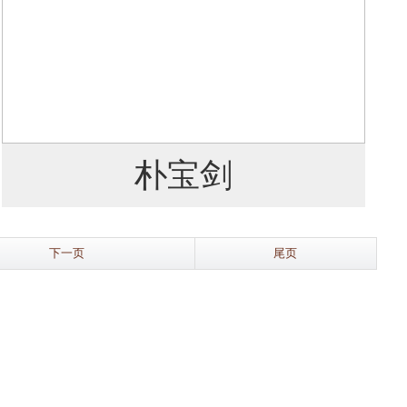
朴宝剑
下一页
尾页