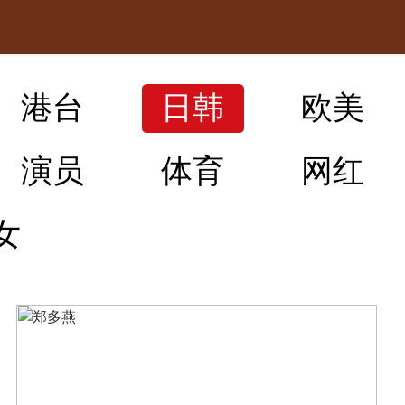
港台
日韩
欧美
演员
体育
网红
女