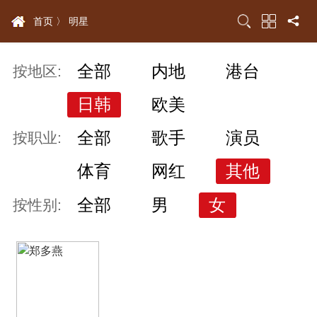
首页 〉
明星
全部
内地
港台
按地区:
日韩
欧美
全部
歌手
演员
按职业:
体育
网红
其他
全部
男
女
按性别: