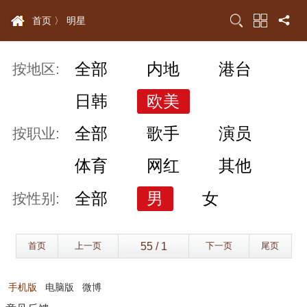
首页 〉
明星
全部
内地
港台
按地区:
日韩
欧美
全部
歌手
演员
按职业:
体育
网红
其他
全部
男
女
按性别:
首页
上一页
下一页
尾页
手机版
电脑版
微博