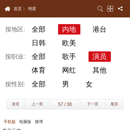
首页 〉
明星
全部
内地
港台
按地区:
日韩
欧美
全部
歌手
演员
按职业:
体育
网红
其他
全部
男
女
按性别:
首页
上一页
下一页
尾页
手机版
电脑版
微博