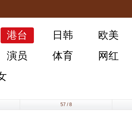
港台
日韩
欧美
演员
体育
网红
女