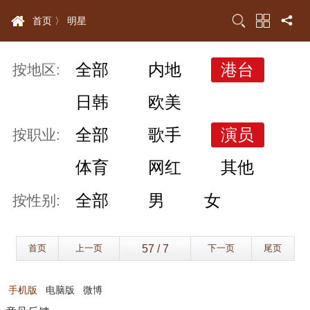
首页 〉
明星
全部
内地
港台
按地区:
日韩
欧美
全部
歌手
演员
按职业:
体育
网红
其他
全部
男
女
按性别:
首页
上一页
下一页
尾页
手机版
电脑版
微博