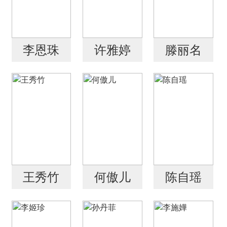
李恩珠
许雅婷
滕丽名
王秀竹
何傲儿
陈自瑶