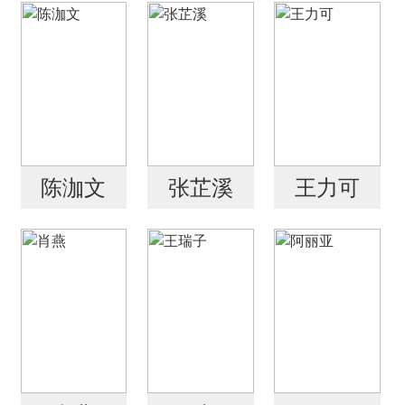
陈泇文
张芷溪
王力可