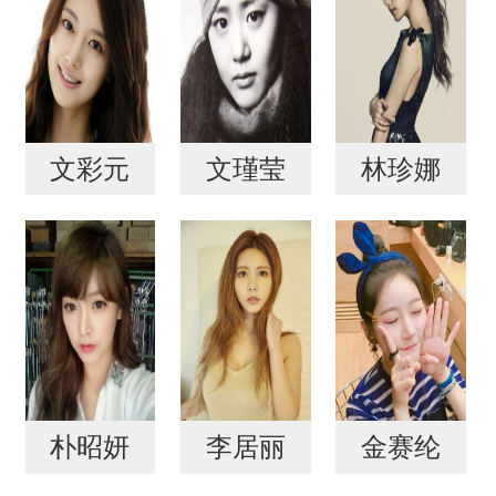
文彩元
文瑾莹
林珍娜
朴昭妍
李居丽
金赛纶