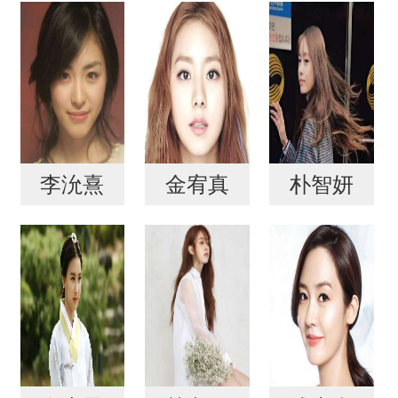
李沇熹
金宥真
朴智妍