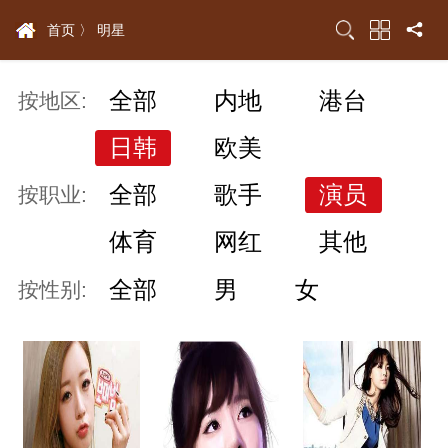
首页 〉
明星
全部
内地
港台
按地区:
日韩
欧美
全部
歌手
演员
按职业:
体育
网红
其他
全部
男
女
按性别: