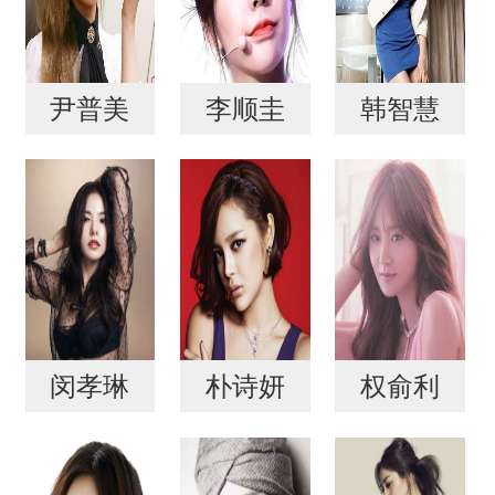
尹普美
李顺圭
韩智慧
闵孝琳
朴诗妍
权俞利