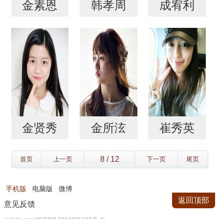
金素恩
韩孝周
成宥利
金贤秀
金所泫
崔秀英
首页
上一页
下一页
尾页
手机版
电脑版
微博
返回顶部
意见反馈