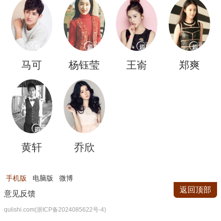
扎
马可
杨钰莹
王嵛
郑爽
黄轩
乔欣
手机版
电脑版
微博
返回顶部
意见反馈
qulishi.com(浙ICP备2024085622号-4)