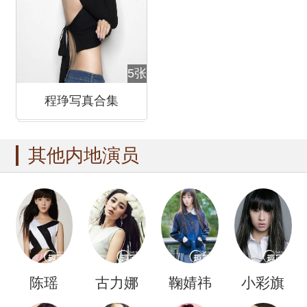
5张
程琤写真合集
其他内地演员
陈瑶
古力娜
鞠婧祎
小彩旗