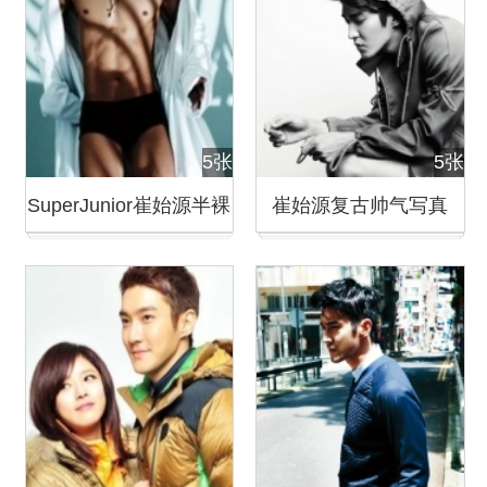
5张
5张
SuperJunior崔始源半裸
崔始源复古帅气写真
写真 展现性感肌肉