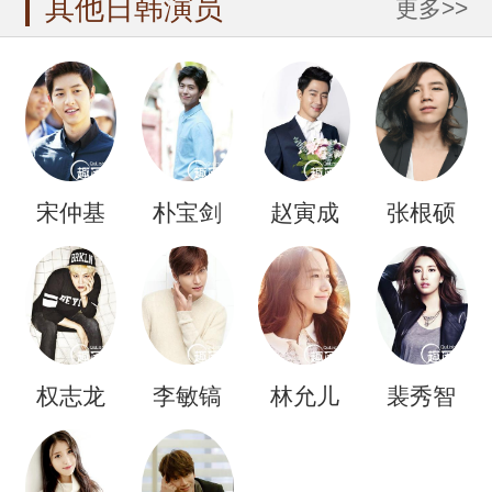
其他日韩演员
更多>>
宋仲基
朴宝剑
赵寅成
张根硕
权志龙
李敏镐
林允儿
裴秀智