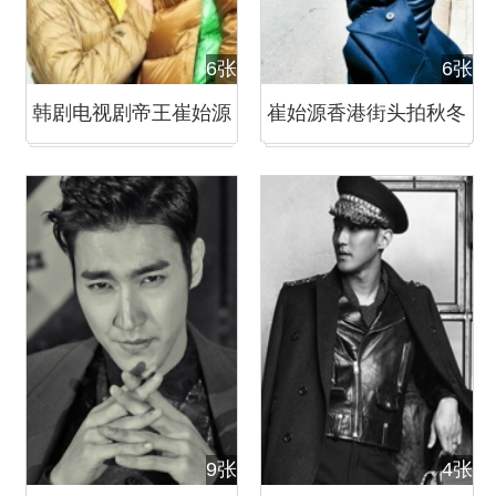
6张
6张
韩剧电视剧帝王崔始源
崔始源香港街头拍秋冬
与吴智恩甜蜜情侣照写
时装杂志大片
真
9张
4张