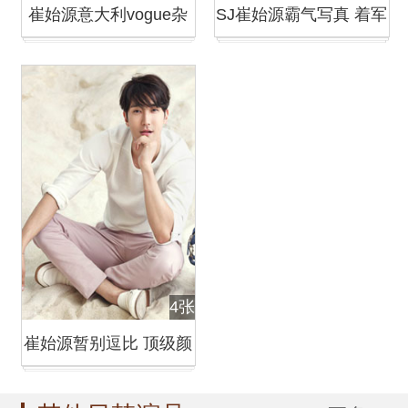
崔始源意大利vogue杂
SJ崔始源霸气写真 着军
志写真 演绎混搭风
装英气逼人
4张
崔始源暂别逗比 顶级颜
值画风逆天帅爆写真