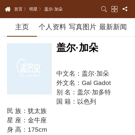
首页 〉
明星 〉
盖尔·加朵
主页
个人资料
写真图片
最新新闻
盖尔·加朵
中文名：盖尔·加朵
外文名：Gal Gadot
别 名：盖尔·加多特
国 籍：以色列
民 族：犹太族
星 座：金牛座
身 高：175cm