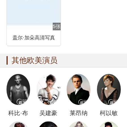
5张
盖尔·加朵高清写真
其他欧美演员
科比·布
吴建豪
莱昂纳
柯以敏