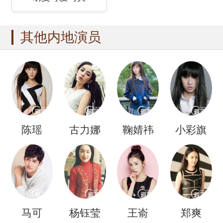
其他内地演员
陈瑶
古力娜
鞠婧祎
小彩旗
扎
马可
杨钰莹
王嵛
郑爽