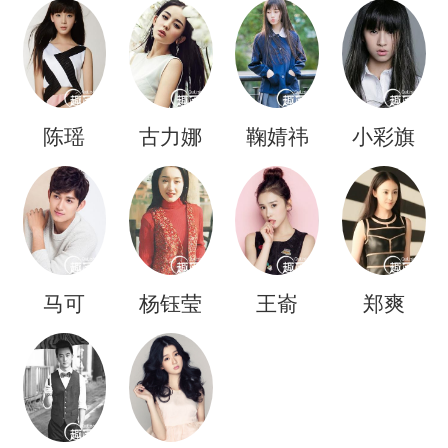
陈瑶
古力娜
鞠婧祎
小彩旗
扎
马可
杨钰莹
王嵛
郑爽