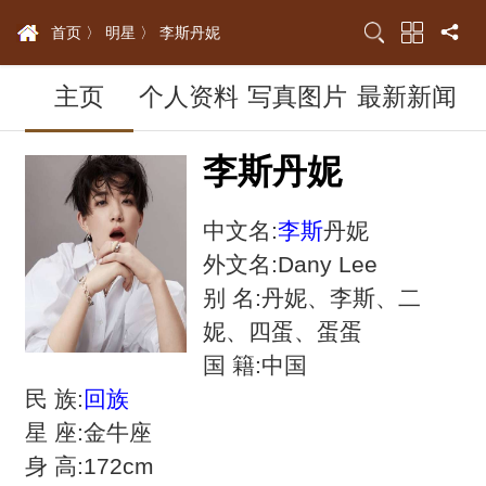
首页 〉
明星 〉
李斯丹妮
主页
个人资料
写真图片
最新新闻
李斯丹妮
中文名:
李斯
丹妮
外文名:Dany Lee
别 名:丹妮、李斯、二
妮、四蛋、蛋蛋
国 籍:中国
民 族:
回族
星 座:金牛座
身 高:172cm