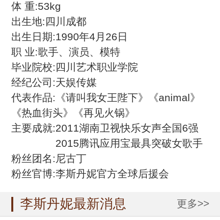
体 重:53kg
出生地:四川成都
出生日期:1990年4月26日
职 业:歌手、演员、模特
毕业院校:四川艺术职业学院
经纪公司:天娱传媒
代表作品:《请叫我女王陛下》《animal》
《热血街头》《再见火锅》
主要成就:2011湖南卫视快乐女声全国6强
2015腾讯应用宝最具突破女歌手
粉丝团名:尼古丁
粉丝官博:李斯丹妮官方全球后援会
李斯丹妮最新消息
更多>>