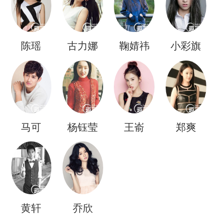
陈瑶
古力娜
鞠婧祎
小彩旗
扎
马可
杨钰莹
王嵛
郑爽
黄轩
乔欣