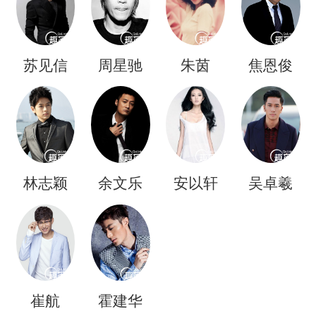
苏见信
周星驰
朱茵
焦恩俊
林志颖
余文乐
安以轩
吴卓羲
崔航
霍建华