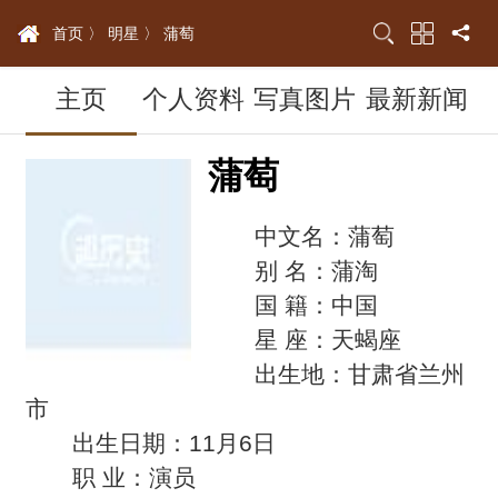
首页 〉
明星 〉
蒲萄
主页
个人资料
写真图片
最新新闻
蒲萄
中文名：蒲萄
别 名：蒲淘
国 籍：中国
星 座：天蝎座
出生地：甘肃省兰州
市
出生日期：11月6日
职 业：演员