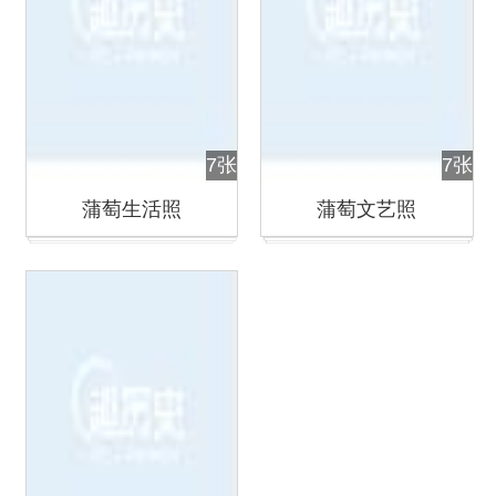
7张
7张
蒲萄生活照
蒲萄文艺照