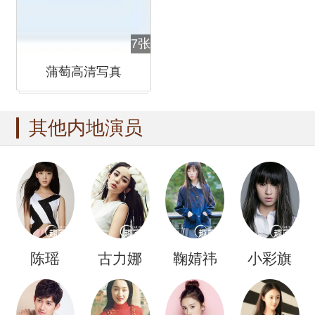
7张
蒲萄高清写真
其他内地演员
陈瑶
古力娜
鞠婧祎
小彩旗
扎