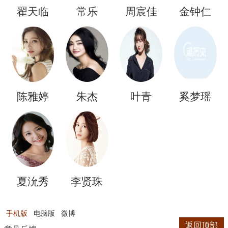
翟天临
常乐
周宸佳
金钟仁
陈雅婷
朱杰
叶青
奚梦瑶
夏沇秀
李贤珠
手机版
电脑版
微博
返回顶部