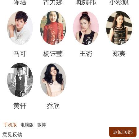
陈瑶
古力娜
鞠婧祎
小彩旗
扎
马可
杨钰莹
王嵛
郑爽
黄轩
乔欣
手机版
电脑版
微博
返回顶部
意见反馈