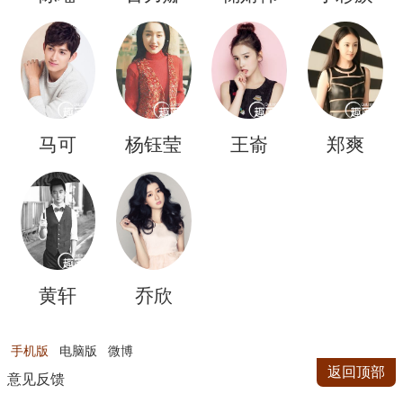
扎
马可
杨钰莹
王嵛
郑爽
黄轩
乔欣
手机版
电脑版
微博
返回顶部
意见反馈