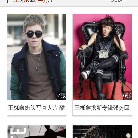
7张
6张
王栎鑫街头写真大片 酷
王栎鑫携新专辑强势回
劲十足
归 粉色主题宣传写真曝
光