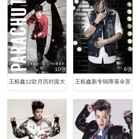
10张
6张
王栎鑫12款月历封面大
王栎鑫新专辑降落伞宣
片 阳光男孩变身硬汉
传写真曝光