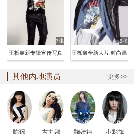
7张
6张
王栎鑫新专辑宣传写真
王栎鑫全新大片 时尚混
上演了一场自我搏斗
搭帅气搞怪
其他内地演员
更多>>
陈瑶
古力娜
鞠婧祎
小彩旗