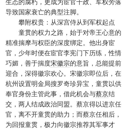
生态的腐朽，更成为宦官干政、军权旁落
导致国家衰亡的典型注脚。
攀附权贵：从深宫侍从到军权起点
童贯的权力之路，始于对帝王心意的
精准揣摩与权臣的深度绑定。他出身宦
官，少年时便在宦官李宪门下历练，性情
巧媚，善于揣度
宋徽宗
的意旨，总能提前
迎合，深得徽宗欢心。宋徽宗即位后，在
杭州设置明金局搜罗奇珍异宝，童贯以供
奉官身份主管此事，借此机会与
蔡京
结
交，两人结成政治同盟。蔡京得以进京任
官，离不开童贯的助力；而蔡京任相后，
为回报童贯，极力向徽宗推荐其军事才