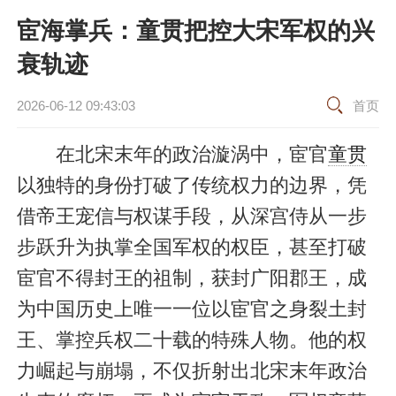
宦海掌兵：童贯把控大宋军权的兴
衰轨迹
2026-06-12 09:43:03
首页
在北宋末年的政治漩涡中，宦官
童贯
以独特的身份打破了传统权力的边界，凭
借帝王宠信与权谋手段，从深宫侍从一步
步跃升为执掌全国军权的权臣，甚至打破
宦官不得封王的祖制，获封广阳郡王，成
为中国历史上唯一一位以宦官之身裂土封
王、掌控兵权二十载的特殊人物。他的权
力崛起与崩塌，不仅折射出北宋末年政治