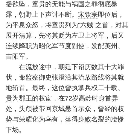
摇欲坠，童贯的无能与祸国之罪彻底暴
露，朝野上下声讨不断。
宋钦宗
即位后，
为平息众怒，将童贯列为“六贼”之首，对其
展开清算，先将其贬为左卫上将军，后又
连续降职为昭化军节度副使，发配英州、
吉阳军。
在流放途中，朝廷下诏历数其十大罪
状，命监察御史张澄沿其流放路线将其就
地斩首。最终，这位曾执掌兵权二十载、
贵为郡王的权宦，在72岁高龄时身首异
处，头颅被带回京城悬首示众，曾经的权
势与荣耀化为乌有，落得身败名裂的凄惨
下场。