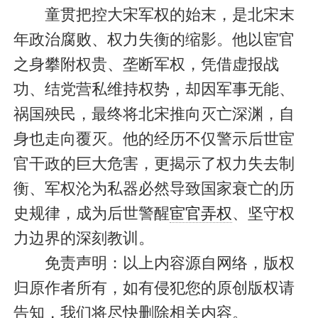
童贯把控大宋军权的始末，是北宋末
年政治腐败、权力失衡的缩影。他以宦官
之身攀附权贵、垄断军权，凭借虚报战
功、结党营私维持权势，却因军事无能、
祸国殃民，最终将北宋推向灭亡深渊，自
身也走向覆灭。他的经历不仅警示后世宦
官干政的巨大危害，更揭示了权力失去制
衡、军权沦为私器必然导致国家衰亡的历
史规律，成为后世警醒
宦官弄权
、坚守权
力边界的深刻教训。
免责声明：以上内容源自网络，版权
归原作者所有，如有侵犯您的原创版权请
告知，我们将尽快删除相关内容。