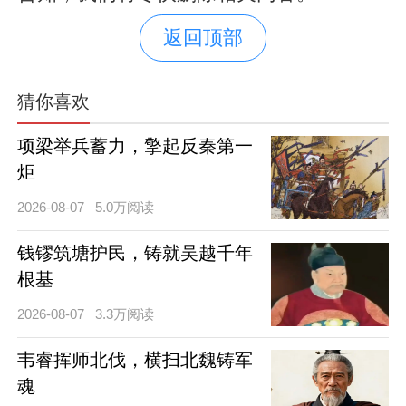
返回顶部
猜你喜欢
项梁举兵蓄力，擎起反秦第一
炬
2026-08-07
5.0万阅读
钱镠筑塘护民，铸就吴越千年
根基
2026-08-07
3.3万阅读
韦睿挥师北伐，横扫北魏铸军
魂