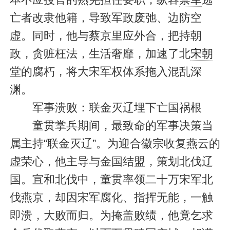
亡者改隶他籍，导致军政废弛、边防空
虚。同时，他与蔡京里应外合，把持朝
政，贪赃枉法，生活奢靡，加速了北
宋朝
堂的腐朽，将大宋军权体系拖入混乱深
渊。
军事溃败：联金灭辽埋下亡国祸根
童贯掌兵期间，最致命的军事决策当
属主持“联金灭辽”。为迎合徽宗收复燕云的
虚荣心，他主导与金国结盟，策划北伐辽
国。宣和北伐中，童贯率领二十万宋军北
伐燕京，却因宋军腐化、指挥无能，一触
即溃，大败而归。为掩盖败绩，他竟乞求