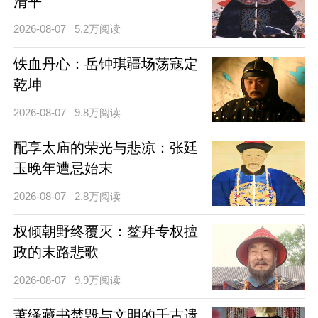
清平
2026-08-07
5.2万阅读
铁血丹心：岳钟琪疆场荡寇定
乾坤
2026-08-07
9.8万阅读
配享太庙的荣光与悲凉：张廷
玉晚年遭忌始末
2026-08-07
2.8万阅读
权倾朝野终覆灭：鳌拜专权擅
政的末路悲歌
2026-08-07
9.9万阅读
萧绎藏书焚毁与文明的千古遗