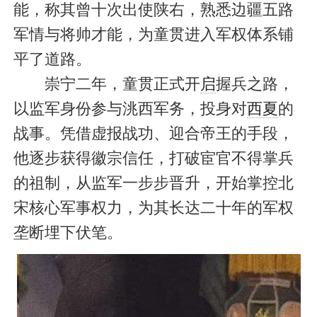
能，称其曾十次出使陕右，熟悉边疆五路
军情与将帅才能，为童贯进入军权体系铺
平了道路。
崇宁二年，童贯正式开
启
握兵之路，
以监军身份参与洮西军务，投身对
西夏
的
战事。凭借虚报战功、迎合帝王的手段，
他逐步获得徽宗信任，打破宦官不得掌兵
的祖制，从监军一步步晋升，开始掌控北
宋核心军事权力，为其长达二十年的军权
垄断埋下伏笔。