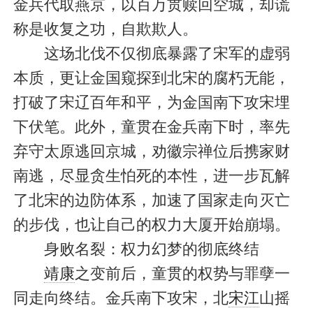
金兵代取燕京，以百万贯赎回空城，却谎
称是收复之功，自欺欺人。
这场北伐不仅彻底暴露了宋军的虚弱
本质，更让金国窥探到北宋的腐朽无能，
打破了宋辽百年和平，为金国南下攻宋埋
下伏笔。此外，童贯在金兵南下时，率先
弃守太原逃回京城，劝徽宗禅位后携家财
南逃，尽显贪生怕死的本性，进一步瓦解
了北宋的边防体系，加速了国家走向灭亡
的步伐，也让自己的权力大厦开始崩塌。
身败名裂：权力幻梦的彻底终结
靖康
之变前后，童贯的权势与罪孽一
同走向终结。金兵南下攻宋，北
宋江
山摇