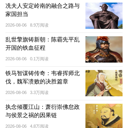
冼夫人安定岭南的融合之路与
家国担当
2026-08-06
8.9万阅读
乱世擎旗铸新朝：陈霸先平乱
开国的铁血征程
2026-08-06
0.1万阅读
铁马智谋铸传奇：韦睿挥师北
伐，魏军溃败的决胜篇章
2026-08-06
3.3万阅读
执念倾覆江山：萧衍崇佛怠政
与侯景之祸的因果链
2026-08-06
4.8万阅读