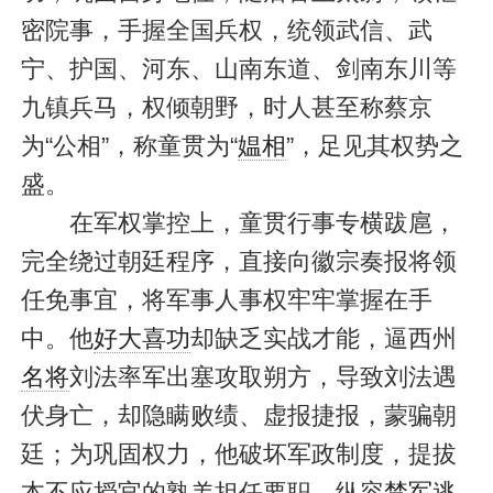
密院事，手握全国兵权，统领武信、武
宁、护国、河东、山南东道、剑南东川等
九镇兵马，权倾朝野，时人甚至称蔡京
为“公相”，称童贯为“
媪相
”，足见其权势之
盛。
在军权掌控上，童贯行事专横跋扈，
完全绕过朝廷程序，直接向徽宗奏报将领
任免事宜，将军事人事权牢牢掌握在手
中。他
好大喜功
却缺乏实战才能，逼西州
名将
刘法率军出塞攻取朔方，导致刘法遇
伏身亡，却隐瞒败绩、虚报捷报，蒙骗朝
廷；为巩固权力，他破坏军政制度，提拔
本不应授官的熟羌担任要职，纵容
禁军
逃