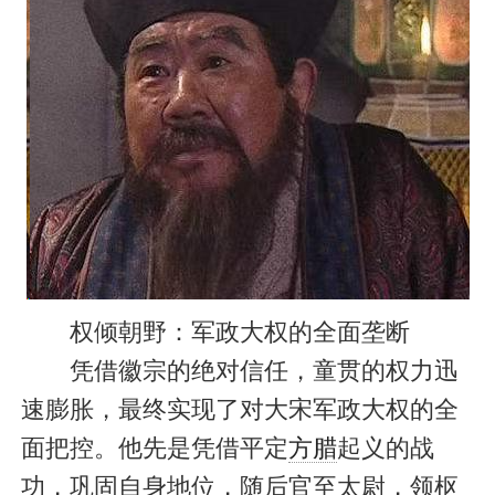
权倾朝野：军政大权的全面垄断
凭借徽宗的绝对信任，童贯的权力迅
速膨胀，最终实现了对大宋军政大权的全
面把控。他先是凭借平定
方腊
起义的战
功，巩固自身地位，随后官至太尉，领枢