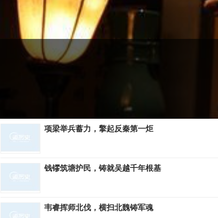
项梁举兵蓄力，擎起反秦第一炬
钱镠筑塘护民，铸就吴越千年根基
韦睿挥师北伐，横扫北魏铸军魂