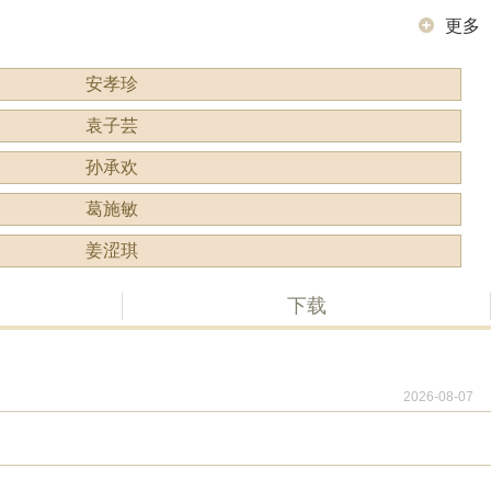
更多
安孝珍
袁子芸
孙承欢
葛施敏
姜涩琪
下载
2026-08-07