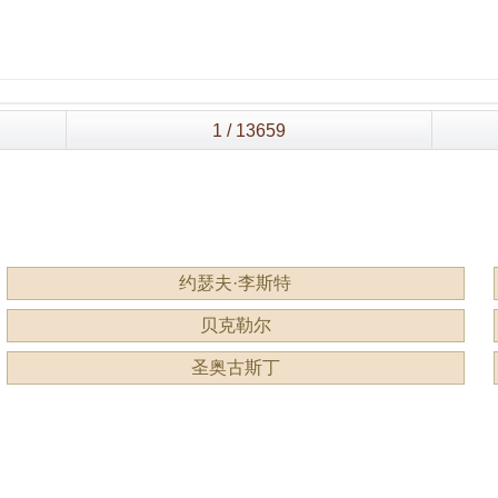
约瑟夫·李斯特
贝克勒尔
圣奥古斯丁