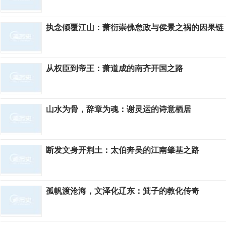
执念倾覆江山：萧衍崇佛怠政与侯景之祸的因果链
从权臣到帝王：萧道成的南齐开国之路
山水为骨，辞章为魂：谢灵运的诗意栖居
断发文身开荆土：太伯奔吴的江南肇基之路
孤帆渡沧海，文泽化辽东：箕子的教化传奇