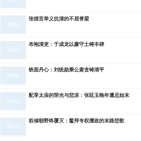
张煌言举义抗清的不屈脊梁
布袍清吏：于成龙以廉守土铸丰碑
铁面丹心：刘统勋秉公肃贪铸清平
配享太庙的荣光与悲凉：张廷玉晚年遭忌始末
权倾朝野终覆灭：鳌拜专权擅政的末路悲歌