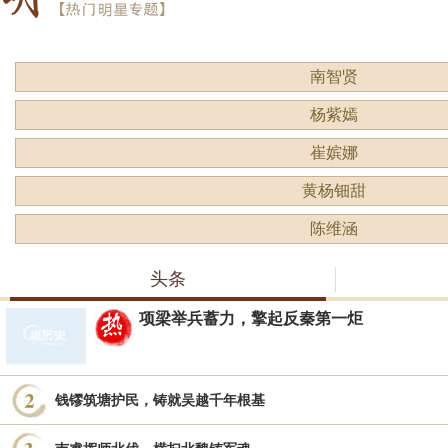
南智贤
杨紫嫣
崔嫔娜
黄杨钿甜
陈维涵
头条
项梁举兵蓄力，擎起反秦第一炬
钱镠筑塘护民，铸就吴越千年根基