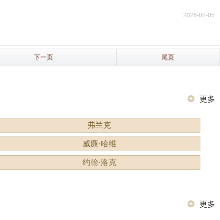
2026-08-05
下一页
尾页
更多
弗兰克
威廉·哈维
约翰·洛克
更多