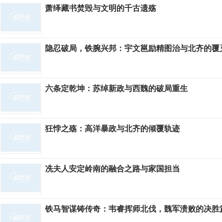
萧绎藏书焚毁与文明的千古遗殇
隐忍破局，铁腕兴邦：宇文邕励精图治与北齐的覆
六条定乾坤：苏绰新政与西魏的破局重生
狂悖之殇：高洋暴政与北齐的倾覆轨迹
冼夫人安定岭南的融合之路与家国担当
铁马智谋铸传奇：韦睿挥师北伐，魏军溃败的决胜