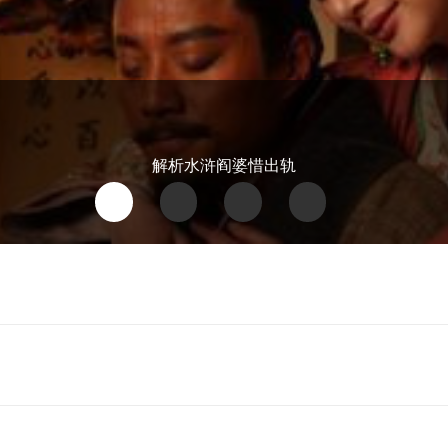
解析水浒阎婆惜出轨