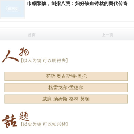
巾帼擎旗，剑指八荒：妇好铁血铸就的商代传奇
首页
上一页
罗斯·奥古斯特·奥托
格雷戈尔·孟德尔
威廉·汤姆斯·格林·莫顿