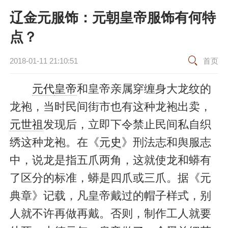
辽金元服饰：元朝皇帝服饰有何特
点？
2018-01-11 21:10:51
首页
元代
皇帝
和皇帝亲属穿缠身大龙纹的
龙袍，当时民间街市也有这种龙袍出卖，
元世祖
发现后，立即下令禁止民间私自织
绣这种龙袍。在《
元史
》刑法志和舆服志
中，说龙是指五爪两角，这就使龙和蟒有
了区分的标准，蟒是四爪或三爪。据《元
典章》记载，凡皇帝戴过的帽子样式，别
人就不许再做再戴。否则，制作工人就要