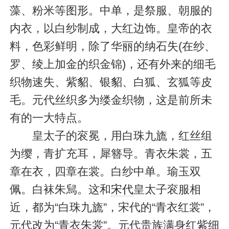
藻、粉米等图形。中单，是祭服、朝服的
内衣，以白纱制成，大红边饰。皇帝的衣
料，色彩鲜明，除了华丽的纳石失(在纱、
罗、绫上加金的织金锦)，还有外来的细毛
织物速失、紫貂、银貂、白狐、玄狐等皮
毛。元代丝织多为缕金织物，这是前所未
有的一大特点。
皇太子的衮冕，用白珠九旒，红丝组
为缨，青扩充耳，犀簪导。青衣朱裳，五
章在衣，四章在裳。白纱中单。瑜玉双
佩。白袜朱舃。这和
宋代
皇太子衮服相
近，都为“白珠九旒”，宋代的“青衣红裳”，
元代改为“青衣朱裳”。元代贵族满身红紫细