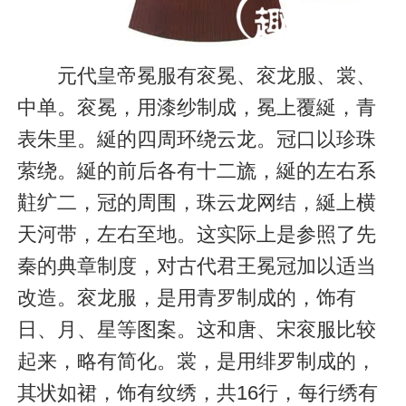
元代皇帝冕服有衮冕、衮龙服、裳、
中单。衮冕，用漆纱制成，冕上覆綖，青
表朱里。綖的四周环绕云龙。冠口以珍珠
萦绕。綖的前后各有十二旒，綖的左右系
黈纩二，冠的周围，珠云龙网结，綖上横
天河带，左右至地。这实际上是参照了先
秦的典章制度，对古代君王冕冠加以适当
改造。衮龙服，是用青罗制成的，饰有
日、月、星等图案。这和唐、宋衮服比较
起来，略有简化。裳，是用绯罗制成的，
其状如裙，饰有纹绣，共16行，每行绣有