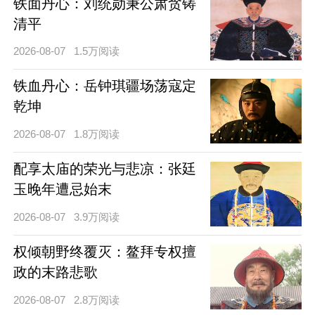
铁面丹心：刘统勋秉公肃贪铸
清平
2026-08-07
1.5万阅读
铁血丹心：岳钟琪疆场荡寇定
乾坤
2026-08-07
1.8万阅读
配享太庙的荣光与悲凉：张廷
玉晚年遭忌始末
2026-08-07
3.9万阅读
权倾朝野终覆灭：鳌拜专权擅
政的末路悲歌
2026-08-07
2.8万阅读