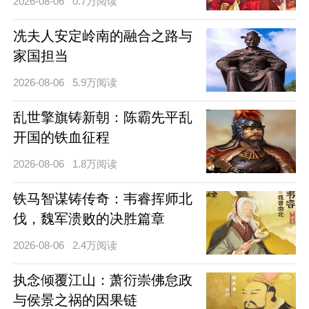
2026-08-06
0.7万阅读
冼夫人安定岭南的融合之路与
家国担当
2026-08-06
5.9万阅读
乱世擎旗铸新朝：陈霸先平乱
开国的铁血征程
2026-08-06
1.8万阅读
铁马智谋铸传奇：韦睿挥师北
伐，魏军溃败的决胜篇章
2026-08-06
2.4万阅读
执念倾覆江山：萧衍崇佛怠政
与侯景之祸的因果链