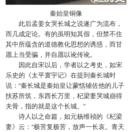
秦始皇铜像
此后孟姜女哭长城之说遂广为流布，
而几成定论。有的虽明知其假，但禁不住
其中所蕴含的道德教化思想的诱惑，而甘
愿上当受骗，并自愿以讹传讹。
因此自宋以后，学者以之考史，如宋
乐史的《太平寰宇记》在提到秦长城时
说：“秦长城是秦始皇让
蒙恬
辅佐他的儿子
扶苏
所筑，东西长万里，杞梁妻哭城崩得
夫骨，指的就是这个长城。”
诗人以之命篇，如元杨维祯的《杞梁
妻》云：“极苦复极苦，放声一长哀。青天