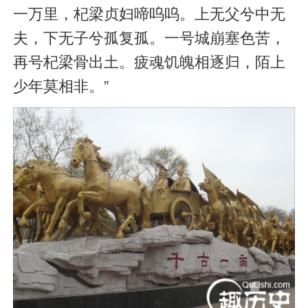
一万里，杞梁贞妇啼呜呜。上无父兮中无
夫，下无子兮孤复孤。一号城崩塞色苦，
再号杞梁骨出土。疲魂饥魄相逐归，陌上
少年莫相非。”