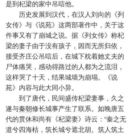
是到杞梁的家中吊唁他。
历史发展到汉代，在汉人刘向的《列
女传》与《说苑》这两部著作中，关于这
件事又有了崩城之说。据《列女传》称杞
梁的妻子由于没有孩子，因而无所归依，
接受齐庄公吊唁后，在城下枕着她丈夫的
尸体痛哭，感动得路过的人都为之流泪，
这样哭了十天，结果城墙为崩塌。《说
苑》内容与此大同小异。
到了唐代，民间盛传杞梁妻事，久之
遂与
秦朝
修长城事产生了联系。如晚唐五
代的贯休和尚有《杞梁妻》诗云：“秦之无
道兮四海枯，筑长城兮遮北胡。筑人筑土