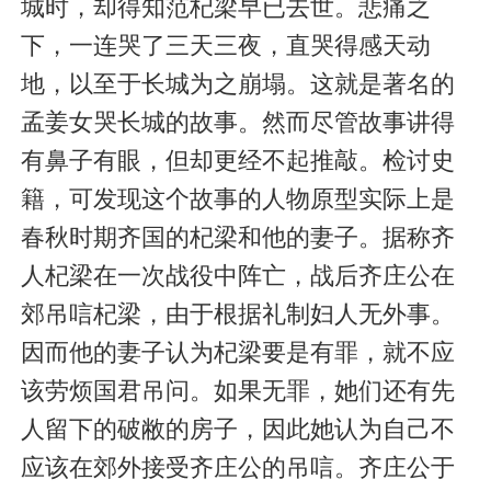
城时，却得知范杞梁早已去世。悲痛之
下，一连哭了三天三夜，直哭得感天动
地，以至于长城为之崩塌。这就是著名的
孟姜女哭长城的故事。然而尽管故事讲得
有鼻子有眼，但却更经不起推敲。检讨史
籍，可发现这个故事的人物原型实际上是
春秋时期齐国的杞梁和他的妻子。据称齐
人杞梁在一次战役中阵亡，战后齐庄公在
郊吊唁杞梁，由于根据礼制妇人无外事。
因而他的妻子认为杞梁要是有罪，就不应
该劳烦国君吊问。如果无罪，她们还有先
人留下的破敝的房子，因此她认为自己不
应该在郊外接受齐庄公的吊唁。齐庄公于