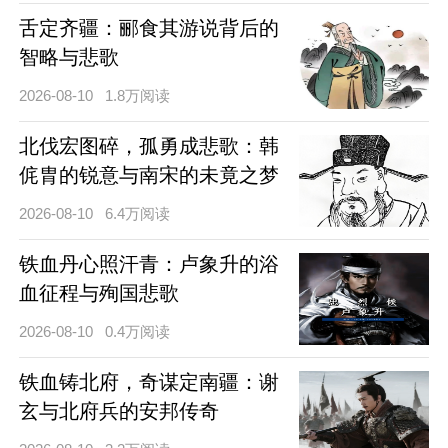
舌定齐疆：郦食其游说背后的
智略与悲歌
2026-08-10
1.8万阅读
北伐宏图碎，孤勇成悲歌：韩
侂胄的锐意与南宋的未竟之梦
2026-08-10
6.4万阅读
铁血丹心照汗青：卢象升的浴
血征程与殉国悲歌
2026-08-10
0.4万阅读
铁血铸北府，奇谋定南疆：谢
玄与北府兵的安邦传奇