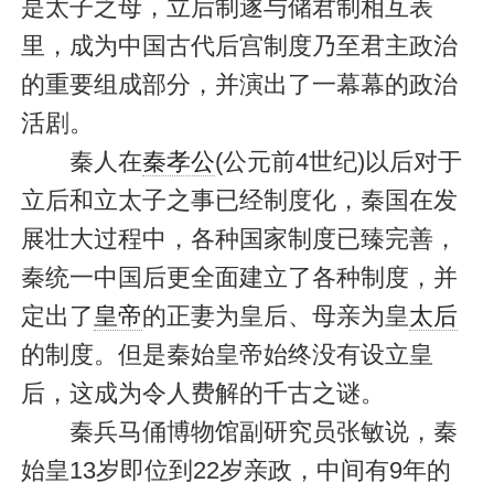
是太子之母，立后制遂与储君制相互表
里，成为中国古代后宫制度乃至君主政治
的重要组成部分，并演出了一幕幕的政治
活剧。
秦人在
秦孝公
(公元前4世纪)以后对于
立后和立太子之事已经制度化，秦国在发
展壮大过程中，各种国家制度已臻完善，
秦统一中国后更全面建立了各种制度，并
定出了
皇帝
的正妻为皇后、母亲为皇
太后
的制度。但是秦始皇帝始终没有设立皇
后，这成为令人费解的千古之谜。
秦兵马俑博物馆副研究员张敏说，秦
始皇13岁即位到22岁亲政，中间有9年的