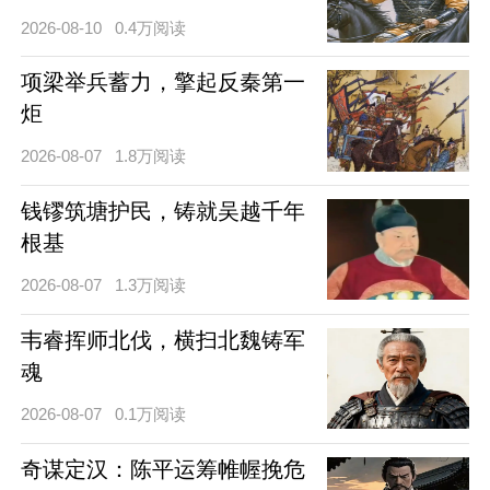
2026-08-10
0.4万阅读
项梁举兵蓄力，擎起反秦第一
炬
2026-08-07
1.8万阅读
钱镠筑塘护民，铸就吴越千年
根基
2026-08-07
1.3万阅读
韦睿挥师北伐，横扫北魏铸军
魂
2026-08-07
0.1万阅读
奇谋定汉：陈平运筹帷幄挽危