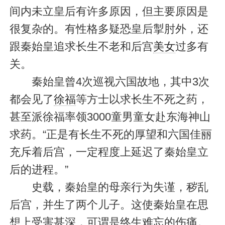
间内未立皇后有许多原因，但主要原因是
很复杂的。有性格多疑恐皇后掣肘外，还
跟秦始皇追求长生不老和后宫
美女
过多有
关。
秦始皇曾4次巡视六国故地，其中3次
都会见了
徐福
等方士以求长生不死之药，
甚至派徐福率领3000童男童女赴东海神山
求药。“正是有长生不死的厚望和六国佳丽
充斥着后宫，一定程度上延迟了秦始皇立
后的进程。”
史载，秦始皇的母亲行为失谨，秽乱
后宫，并生了两个儿子。这使秦始皇在思
想上受害甚深，可谓是终生难忘的伤痛。