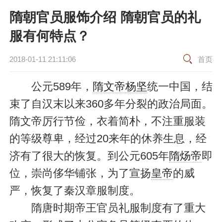
隋朝官员服饰介绍 隋朝官员的礼
服有何特点？
2018-01-11 21:11:06
首页
公元589年，
隋文帝
杨坚
统一中国，结
束了自汉末以来360多年分裂的政治局面。
隋文帝厉行节俭，衣着简朴，不注重服装
的等级尊卑，经过20来年的休养生息，经
济有了很大的恢复。到公元605年
隋炀帝
即
位，崇尚侈华铺张，为了宣扬
皇帝
的威
严，恢复了秦汉章服制度。
隋唐时期帝王官员礼服制度有了重大