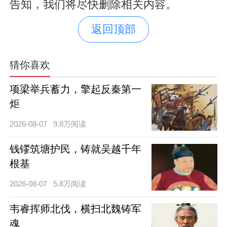
告知，我们将尽快删除相关内容。
返回顶部
猜你喜欢
项梁举兵蓄力，擎起反秦第一
炬
2026-08-07
9.8万阅读
钱镠筑塘护民，铸就吴越千年
根基
2026-08-07
5.8万阅读
韦睿挥师北伐，横扫北魏铸军
魂