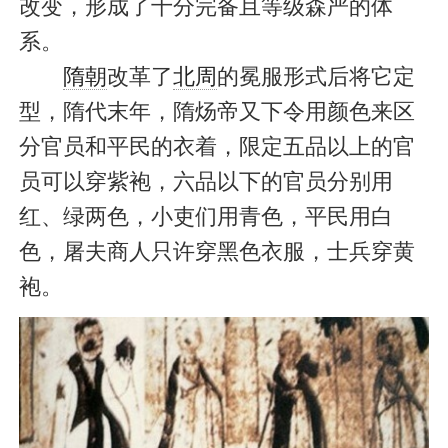
改变，形成了十分完备且等级森严的体
系。
隋朝
改革了
北周
的冕服形式后将它定
型，隋代末年，隋炀帝又下令用颜色来区
分官员和平民的衣着，限定五品以上的官
员可以穿紫袍，六品以下的官员分别用
红、绿两色，小吏们用青色，平民用白
色，屠夫商人只许穿黑色衣服，士兵穿黄
袍。