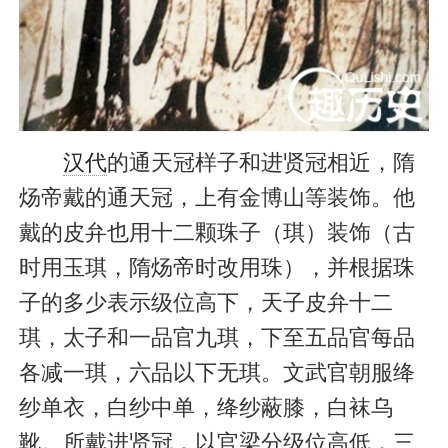
汉代
的通天冠样子和进贤冠相近，隋
炀帝戴的通天冠，上有金博山等装饰。他
戴的皮弁也用十二颗珠子（琪）装饰（古
时用玉琪，隋炀帝时改用珠），并根据珠
子的多少表示级位高下，天子皮弁十二
琪，太子和一品官九琪，下至五品官每品
各减一琪，六品以下无琪。文武官朝服绛
纱单衣，白纱中单，绛纱蔽膝，白袜乌
靴。所戴进贤冠，以官梁分级位高低，三