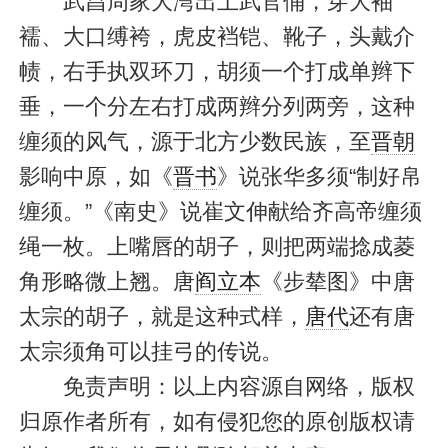
武昌周家大湾出土武官俑，穿大袖
襦、大口缚袴，虎皮裆铠、靴子，头戴介
帻，右手执双环刀，胡须一个打成单辫下
垂，一个分左右打成两辫分列两旁，这种
缠须的风气，源于北方少数民族，至
晋朝
影响中原，如《
晋书
》说张华多须“制好帛
缠须。”《南史》说崔文伸献给齐高帝缠须
绳一枚。上嘴唇的胡子，则把两端捻成菱
角形略微上翘。唐
阎立本
《步辇图》中唐
太宗的胡子，就是这种式样，
唐代
还有唐
太宗须角可以挂弓的传说。
免责声明：以上内容源自网络，版权
归原作者所有，如有侵犯您的原创版权请