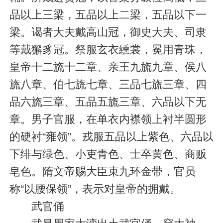
品以上三梁，五品以上二梁，五品以下一
梁。谒者大夫戴高山冠，御史大夫、司隶
等戴獬豸冠。祭服玄衣纁裳，冕用青珠，
皇帝十二旒十二章、亲王九旒九章、侯八
旒八章、伯七旒七章、三品七旒三章、四
品六旒三章、五品五旒三章、六品以下无
章。男子官服，在单衣内襟领上衬半圆形
的硬衬“雍领”。戎服五品以上紫色、六品以
下绯与绿色、小吏青色、士卒黄色、商贩
皂色。隋文帝赐大臣束九环金带，官员
称“以腰保领”，表示对皇帝的拥戴。
武官俑