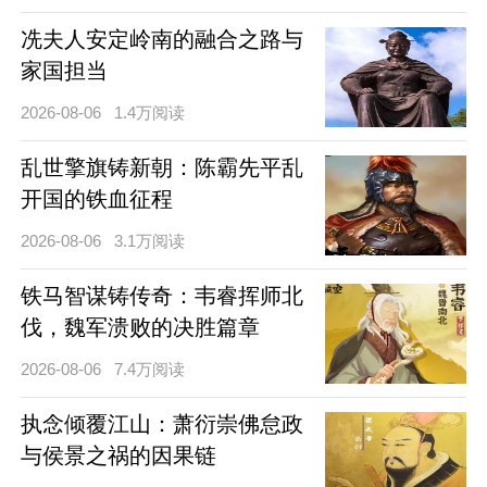
冼夫人安定岭南的融合之路与
家国担当
2026-08-06
1.4万阅读
乱世擎旗铸新朝：陈霸先平乱
开国的铁血征程
2026-08-06
3.1万阅读
铁马智谋铸传奇：韦睿挥师北
伐，魏军溃败的决胜篇章
2026-08-06
7.4万阅读
执念倾覆江山：萧衍崇佛怠政
与侯景之祸的因果链