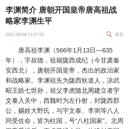
李渊简介 唐朝开国皇帝唐高祖战
略家李渊生平
2021-09-06 11:57:01
首页
唐高祖李渊（566年1月13日—635
年），字叔德，祖籍陇西成纪（今甘肃秦
安西北），
唐朝
开国
皇帝
，杰出的政治家
和战略家。李渊祖先为陇西狄道人，凉武
昭王皓七世孙，祖父李虎随
北周
建立者
宇
文泰
入关中，西魏时为左仆射，封陇西郡
公，赐姓大野氏，与宇文泰、李弼等八人
同受佐命，皆为柱国，号“八柱国家”。北周