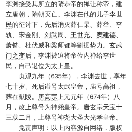
李渊接受其所立的隋恭帝的禅让称帝，建
立唐朝，
隋朝
灭亡。李渊在他的儿子
李世
民
的征讨下，先后消灭薛仁杲、薛举、李
轨、宋金刚、
刘武
周、
王世充
、
窦建德
、
萧铣、杜伏威和梁师都等割据势力。
玄武
门之变
后，李渊被迫将帝位内禅给李世
民，自己退位为太上皇。
贞观九年（635年），李渊去世，享年
七十岁。死后谥号太武皇帝，庙号高祖，
葬在献陵。
唐高宗
上元元年（674年）八
月，改上尊号为神尧皇帝。唐玄宗天宝十
三载二月，上尊号神尧大圣大光孝皇帝。
免责声明：以上内容源自网络，版权