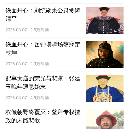
铁面丹心：刘统勋秉公肃贪铸
清平
2026-08-07
2.6万阅读
铁血丹心：岳钟琪疆场荡寇定
乾坤
2026-08-07
2.3万阅读
配享太庙的荣光与悲凉：张廷
玉晚年遭忌始末
2026-08-07
4.9万阅读
权倾朝野终覆灭：鳌拜专权擅
政的末路悲歌