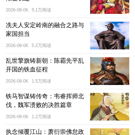
2026-08-06
9.1万阅读
冼夫人安定岭南的融合之路与
家国担当
2026-08-06
5.2万阅读
乱世擎旗铸新朝：陈霸先平乱
开国的铁血征程
2026-08-06
1.5万阅读
铁马智谋铸传奇：韦睿挥师北
伐，魏军溃败的决胜篇章
2026-08-06
1.2万阅读
执念倾覆江山：萧衍崇佛怠政