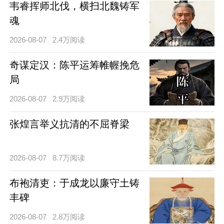
韦睿挥师北伐，横扫北魏铸军
魂
2026-08-07
2.4万阅读
奇谋定汉：陈平运筹帷幄挽危
局
2026-08-07
2.9万阅读
张煌言举义抗清的不屈脊梁
2026-08-07
8.7万阅读
布袍清吏：于成龙以廉守土铸
丰碑
2026-08-07
2.8万阅读