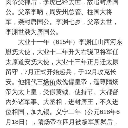
闵帝受禅后，李虎已经去世，故追封唐国
公。父亲李昞，周安州总管、柱国大将
军，袭封唐国公。李渊七岁，父亲去世，
李渊世袭为唐国公。
大业十一年（615年）李渊任山西河东
慰抚大使，大业十二年升为右骁卫将军任
太原道安抚大使，大业十三年正月迁太原
留守，7月正式开始起兵，于12月攻克长
安。他拥代王
杨侑
做傀儡皇帝，遥尊隋炀
帝为太上皇，受假黄钺、使持节、大都督
内外诸军事、大丞相，进封唐王，不久进
位相国，加九锡。义宁二年（公元618年6
月18日），隋炀帝在四月被叛军所弑后，