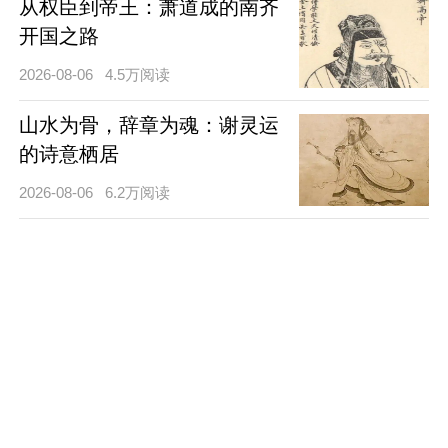
从权臣到帝王：萧道成的南齐
开国之路
2026-08-06
4.5万阅读
山水为骨，辞章为魂：谢灵运
的诗意栖居
2026-08-06
6.2万阅读
甘棠遗爱泽万民：召公勤政恤
民的千古风范
2026-08-05
5.5万阅读
断发文身开荆土：太伯奔吴的
江南肇基之路
2026-08-05
3.4万阅读