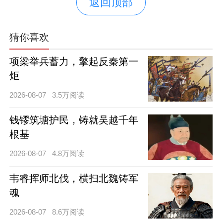
返回顶部
猜你喜欢
项梁举兵蓄力，擎起反秦第一
炬
2026-08-07
3.5万阅读
钱镠筑塘护民，铸就吴越千年
根基
2026-08-07
4.8万阅读
韦睿挥师北伐，横扫北魏铸军
魂
2026-08-07
8.6万阅读