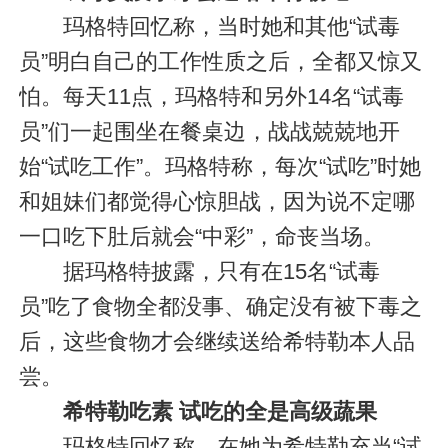
玛格特回忆称，当时她和其他“试毒
员”明白自己的工作性质之后，全都又惊又
怕。每天11点，玛格特和另外14名“试毒
员”们一起围坐在餐桌边，战战兢兢地开
始“试吃工作”。玛格特称，每次“试吃”时她
和姐妹们都觉得心惊胆战，因为说不定哪
一口吃下肚后就会“中彩”，命丧当场。
据玛格特披露，只有在15名“试毒
员”吃了食物全都没事、确定没有被下毒之
后，这些食物才会继续送给希特勒本人品
尝。
希特勒吃素 试吃的全是高级蔬果
玛格特回忆称，在她为希特勒充当“试