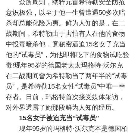
众所周知，纳粹元首希特勒安全防范
意识极强，以至于他一生曾遭遇50多次暗
杀却总能化险为夷。鲜为人知的是，在二
战期间，希特勒由于害怕有人在他的食物
中投毒暗杀他，竟秘密逼迫15名女子充当
他的“试毒员”，为他即将吃下的食物试吃验
毒!现年95岁的德国老太太玛格特·沃尔克
在二战期间曾为希特勒当了两年半的“试毒
员”，是希特勒15名女性“试毒员”中唯一幸
存者。日前，玛格特首次接受媒体采访，
对外界透露了她那段鲜为人知的经历。
15名女子被迫充当“试毒员”
现年95岁的玛格特·沃尔克本是德国柏