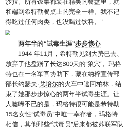
沙拉。所有饭菜都装在精美的餐盘里，就
和端到希特勒餐桌上的完全一样。我不记
得吃过任何肉类，也没喝过饮料。”
两年半的“试毒生涯”
步步惊心
1944 年11月，希特勒见到大势已去、
放弃了他盘踞了长达800天的“狼穴”。玛格
特也在一名军官协助下，藏在纳粹宣传部
部长约瑟夫·
戈培尔
的火车中逃回柏林，结
束了她那步步惊心的两年半试毒生涯。让
人嘘唏不已的是，玛格特很可能是希特勒
15名女性“试毒员”中唯一幸存者，玛格特
相
信
，其他那些“试毒员”后来都被苏联军队