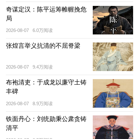
奇谋定汉：陈平运筹帷幄挽危
局
2026-08-07
6.0万阅读
张煌言举义抗清的不屈脊梁
2026-08-07
9.4万阅读
布袍清吏：于成龙以廉守土铸
丰碑
2026-08-07
8.9万阅读
铁面丹心：刘统勋秉公肃贪铸
清平