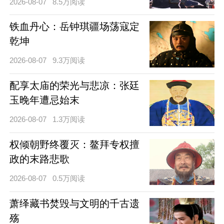
2026-08-07
8.5万阅读
铁血丹心：岳钟琪疆场荡寇定
乾坤
2026-08-07
9.3万阅读
配享太庙的荣光与悲凉：张廷
玉晚年遭忌始末
2026-08-07
1.3万阅读
权倾朝野终覆灭：鳌拜专权擅
政的末路悲歌
2026-08-07
0.5万阅读
萧绎藏书焚毁与文明的千古遗
殇