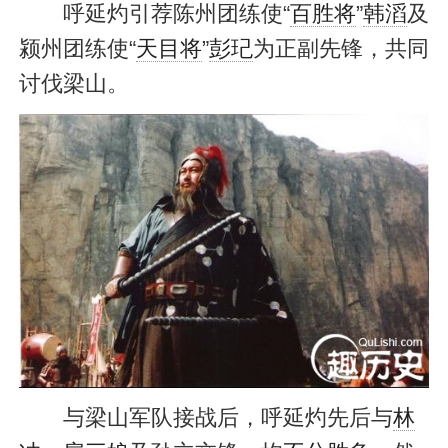
呼延灼引荐陈州团练使“
百胜将
”
韩滔
及
颍州团练使“
天目将
”
彭玘
为正副先锋，共同
讨伐梁山。
与梁山军队接战后，呼延灼先后与
林