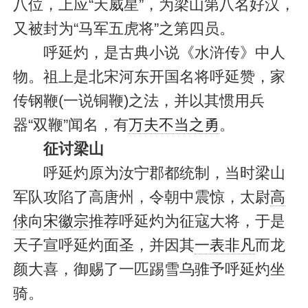
八位，上应“天威星”，为梁山第八名好汉，
又被封为“马军五虎将”之第四员。
呼延灼，是古典小说《水浒传》中人
物。祖上是北宋河东开国名将呼延赞，家
传钢鞭(一说铜鞭)之法，并以其惯用兵
器“双鞭”闻名，有
万夫不当之勇
。
征讨梁山
呼延灼原为汝宁郡都统制，当时梁山
军队攻陷了高唐州，令朝中震惊，太尉
高
俅
向
宋徽宗
推荐呼延灼为征寇大将，于是
天子宣呼延灼面圣，并因其
一表非凡
而龙
颜大喜，御赐了一匹踢雪乌骓予呼延灼坐
骑。