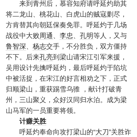
来到青州后，慕容知府请呼延灼助其
将二龙山、桃花山、白虎山的贼寇剿尽，
方肯替其向朝廷保奏免罪。呼延灼于几场
战役中大败
周通
、
李忠
、
孔明
等人，又与
鲁智深
、
杨志
交手，不分胜负，双方僵持
不下。后来
孔亮
到梁山请宋江引军来援，
吴用设计先擒呼延灼，最后呼延灼于陷坑
中被活捉，在宋江的好言相劝之下，正式
归顺梁山，重获踢雪乌骓 ，献计打破青
州，三山聚义，众好汉同归水泊。成为梁
山马军的一员重要将领。
计赚
关胜
呼延灼奉命向攻打梁山的“
大刀
”关胜诈