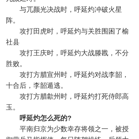
与兀颜光决战时，呼延灼冲破火星
阵。
攻打田虎时，呼延灼与关胜围困了榆
社县
攻打王庆时，呼延灼大战滕戡，不分
胜败。
攻打方腊宣州时，呼延灼对战李韶，
十合后，李韶遁逃。
攻打方腊歙州时，呼延灼打死侍郎高
玉。
呼延灼怎么死的?
平南归京为少数幸存将领之一，被授