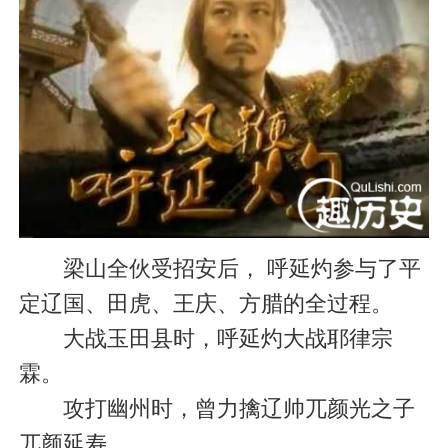
梁山全伙受招安后， 呼延灼参与了平
定辽国、田虎、王庆、方腊的全过程。
大战玉田县时，呼延灼大战耶律宗
霖。
攻打幽州时，曾力擒辽帅兀颜光之子
兀颜延寿。