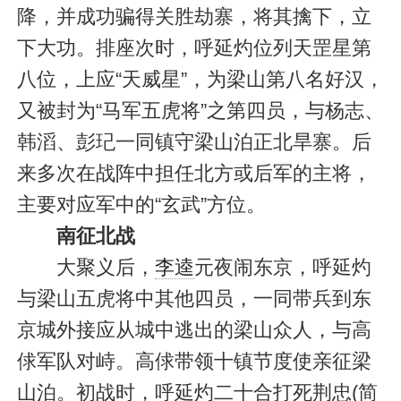
降，并成功骗得关胜劫寨，将其擒下，立
下大功。排座次时，呼延灼位列天罡星第
八位，上应“天威星”，为梁山第八名好汉，
又被封为“马军五虎将”之第四员，与杨志、
韩滔、彭玘一同镇守梁山泊正北旱寨。后
来多次在战阵中担任北方或后军的主将，
主要对应军中的“玄武”方位。
南征北战
大聚义后，
李逵
元夜闹东京，呼延灼
与梁山五虎将中其他四员，一同带兵到东
京城外接应从城中逃出的梁山众人，与高
俅军队对峙。高俅带领十镇节度使亲征梁
山泊。初战时，呼延灼二十合打死荆忠(简