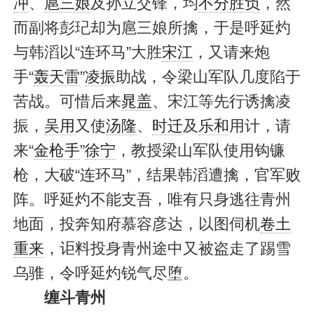
冲
、
扈三娘
及孙立交锋，均
不分胜负
，然
而副将彭玘却为扈三娘所擒，于是呼延灼
与韩滔以“连环马”大胜
宋江
，又请来炮
手“
轰天雷
”
凌振
助战，令梁山军队几度陷于
苦战。可惜后来
晁盖
、宋江等先行诱擒凌
振，
吴用
又使
汤隆
、
时迁
及
乐和
用计，请
来“
金枪手
”
徐宁
，教授梁山军队使用钩镰
枪，大破“连环马”，结果韩滔遭擒，官军败
阵。呼延灼不能支吾，唯有只身逃往青州
地面，投奔知府慕容彦达，以图伺机
卷土
重来
，讵料投身青州途中又被盗走了踢雪
乌骓，令呼延灼锐气尽堕。
缠斗青州