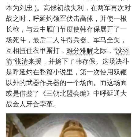
本为刘忠 )。高俅初战失利，在两军再次对
战之时，呼延灼领军伏击高俅，并使一根
长枪，与云中雁门节度使韩存保展开了一
场死斗，最后二人斗得兵器、军马全失，
互相扭住衣甲厮打，
难分难解
之际，“
没羽
箭
”
张清
来援，并擒下了韩存保。这场决斗
是呼延灼在整篇小说里，第一次使用双鞭
以外的武器作兵器的一个场面。而这场面
或是借鉴了《三朝北盟会编》中呼延通大
战金人牙合孛堇。