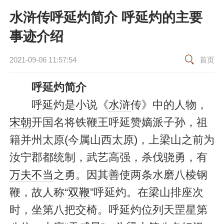
水浒传呼延灼简介 呼延灼的主要
事迹介绍
2021-09-06 11:57:54
首页
呼延灼简介
呼延灼是小说《
水浒
传》中的人物，
宋朝
开国名将铁鞭王呼延赞嫡派子孙，祖
籍并州太原(今属山西太原)，上梁山之前为
汝宁郡都统制，武艺高强，杀伐骁勇，有
万夫不当
之勇。因其善使两条水磨八棱钢
鞭，故人称“
双鞭
”呼延灼。在梁山排座次
时，坐第八把交椅。呼延灼位列天罡星第