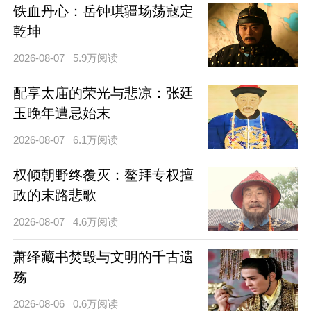
铁血丹心：岳钟琪疆场荡寇定
乾坤
2026-08-07
5.9万阅读
配享太庙的荣光与悲凉：张廷
玉晚年遭忌始末
2026-08-07
6.1万阅读
权倾朝野终覆灭：鳌拜专权擅
政的末路悲歌
2026-08-07
4.6万阅读
萧绎藏书焚毁与文明的千古遗
殇
2026-08-06
0.6万阅读