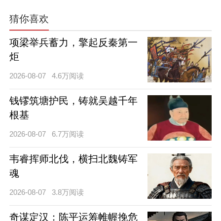
猜你喜欢
项梁举兵蓄力，擎起反秦第一
炬
2026-08-07
4.6万阅读
钱镠筑塘护民，铸就吴越千年
根基
2026-08-07
6.7万阅读
韦睿挥师北伐，横扫北魏铸军
魂
2026-08-07
3.8万阅读
奇谋定汉：陈平运筹帷幄挽危