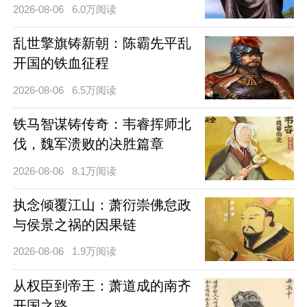
2026-08-06
6.0万阅读
乱世擎旗铸新朝：陈霸先平乱
开国的铁血征程
2026-08-06
6.5万阅读
铁马智谋铸传奇：韦睿挥师北
伐，魏军溃败的决胜篇章
2026-08-06
8.1万阅读
执念倾覆江山：萧衍崇佛怠政
与侯景之祸的因果链
2026-08-06
1.9万阅读
从权臣到帝王：萧道成的南齐
开国之路