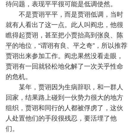
待问题，表现平平很可能是低调使然。
不是贾诩平平，而是贾诩低调，当时
就有人看出了这一点。此人叫阎忠，他很
瞧得起贾诩，甚至把小贾抬高到
张良
、
陈
平
的地位，“谓诩有良、平之奇”，所以推荐
贾诩出来参加工作。阎忠果然没看走眼，
贾诩有一回就轻松地化解了一次关乎性命
的危机。
某年，贾诩因为生病辞职，和一群人
回家，结果路上碰到一伙势力很大的地方
组织，贾诩和同行的人都被俘虏了，这伙
人处置他们的手段很残忍，要活埋了他
们。