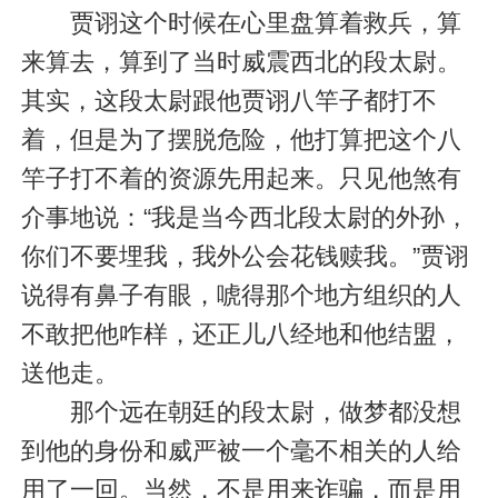
贾诩这个时候在心里盘算着救兵，算
来算去，算到了当时威震西北的段太尉。
其实，这段太尉跟他贾诩八竿子都打不
着，但是为了摆脱危险，他打算把这个八
竿子打不着的资源先用起来。只见他煞有
介事地说：“我是当今西北段太尉的外孙，
你们不要埋我，我外公会花钱赎我。”贾诩
说得有鼻子有眼，唬得那个地方组织的人
不敢把他咋样，还正儿八经地和他结盟，
送他走。
那个远在朝廷的段太尉，做梦都没想
到他的身份和威严被一个毫不相关的人给
用了一回。当然，不是用来诈骗，而是用