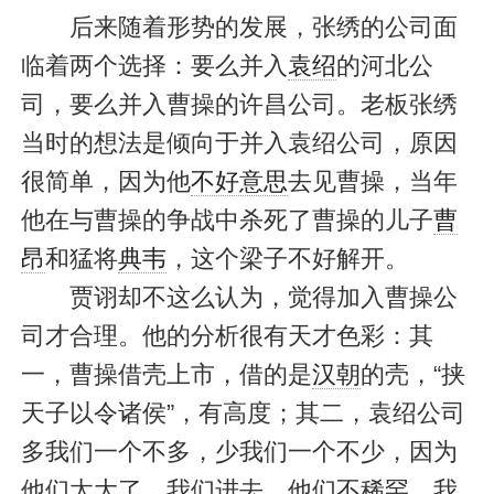
后来随着形势的发展，张绣的公司面
临着两个选择：要么并入
袁绍
的河北公
司，要么并入曹操的许昌公司。老板张绣
当时的想法是倾向于并入袁绍公司，原因
很简单，因为他
不好意思
去见曹操，当年
他在与曹操的争战中杀死了曹操的儿子
曹
昂
和猛将
典韦
，这个梁子不好解开。
贾诩却不这么认为，觉得加入曹操公
司才合理。他的分析很有天才色彩：其
一，曹操借壳上市，借的是
汉朝
的壳，“挟
天子以令诸侯”，有高度；其二，袁绍公司
多我们一个不多，少我们一个不少，因为
他们太大了，我们进去，他们不稀罕，我