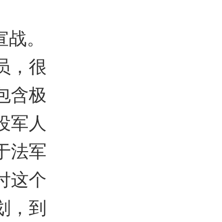
宣战。
员，很
包含极
役军人
于法军
付这个
划，到