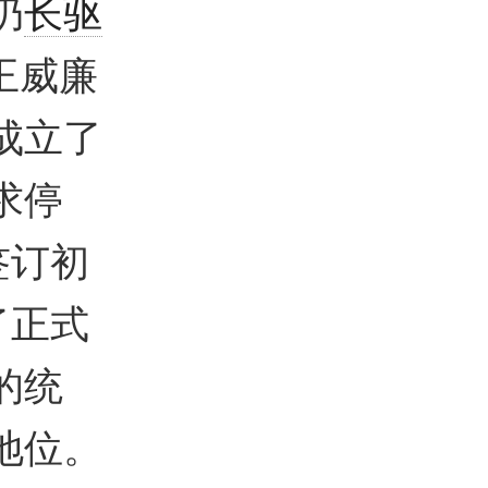
仍
长驱
王威廉
成立了
求停
签订初
了正式
的统
地位。