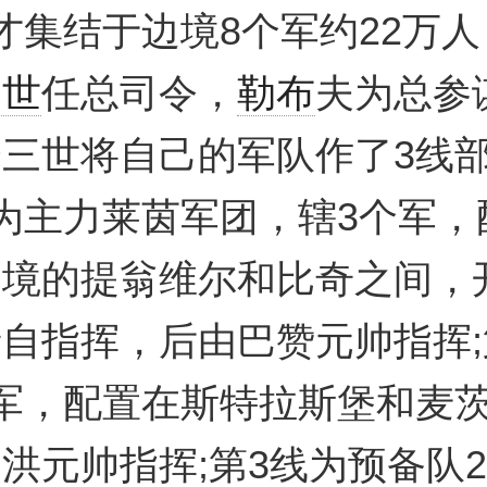
才集结于边境8个军约22万
三世
任总司令，
勒布
夫为总参
三世将自己的军队作了3线
为主力莱茵军团，辖3个军，
边境的提翁维尔和比奇之间，
自指挥，后由巴赞元帅指挥;
军，配置在斯特拉斯堡和麦
洪元帅指挥;第3线为预备队