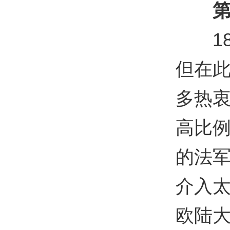
第
187
但在
多热
高比
的法
介入
欧陆