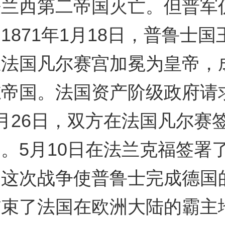
法兰西第二帝国灭亡。但普军
1871年1月18日，普鲁士国
在法国凡尔赛宫加冕为皇帝，
志帝国。法国资产阶级政府请
月26日，双方在法国凡尔赛
。5月10日在法兰克福签署
。这次战争使普鲁士完成德国
结束了法国在欧洲大陆的霸主