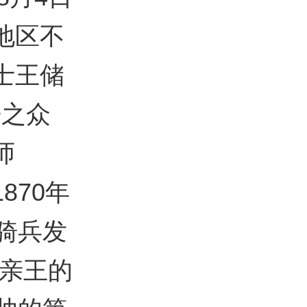
地区不
士王储
倍之众
师
870年
骑兵发
烈亲王的