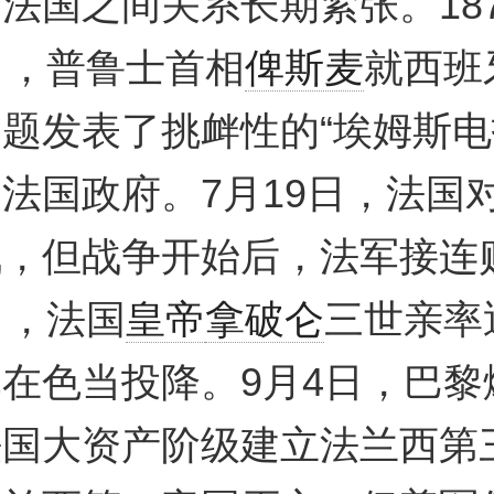
法国之间关系长期紧张。187
日，普鲁士首相
俾斯麦
就西班
题发表了挑衅性的“埃姆斯电
法国政府。7月19日，法国
战，但战争开始后，法军接连
日，法国
皇帝
拿破仑
三世亲率
在色当投降。9月4日，巴黎
法国大资产阶级建立法兰西第