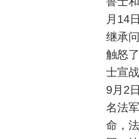
鲁士和
月14
继承问
触怒了
士宣
9月2
名法军
命，