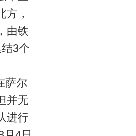
北方，
，由铁
结3个
在萨尔
但并无
队进行
8月4日