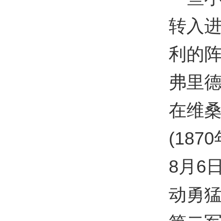
转入
利的
弗里德
在维
(187
8月6
动勇猛