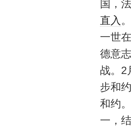
国，
直入
。
一世
德意
战。2
步和约
和约
一，