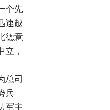
一个先
迅速越
北德意
中立，
为总司
势兵
法军主