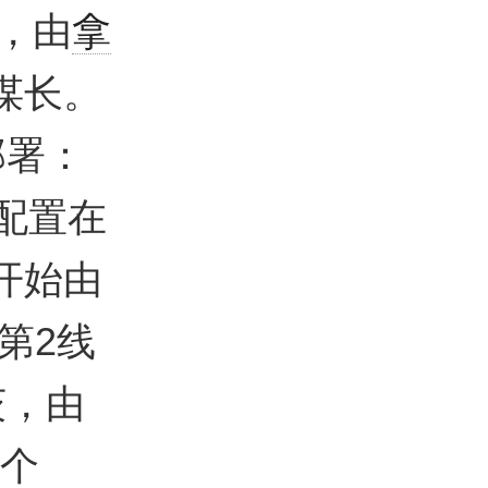
人，由
拿
谋长。
部署：
配置在
开始由
第2线
茨，由
2个