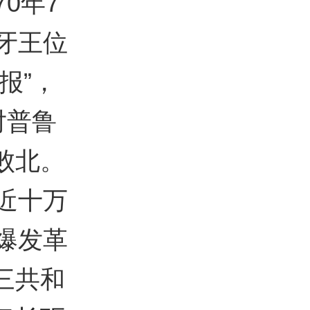
0年7
牙王位
报”，
对普鲁
败北。
近十万
爆发革
三共和