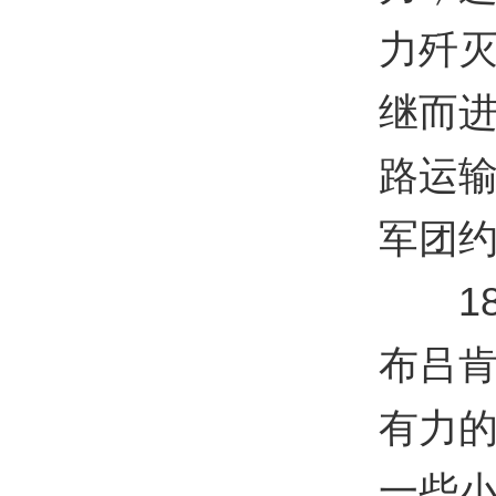
力歼
继而
路运输
军团约
187
布吕
有力
一些小