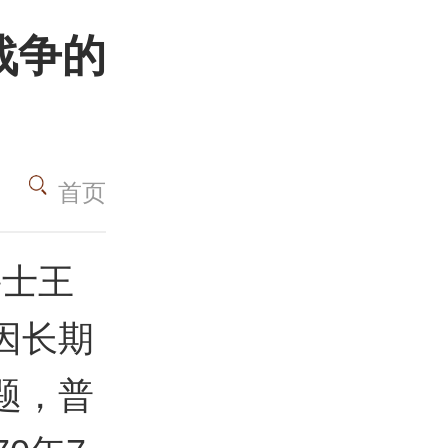
战争的
首页
鲁士王
因长期
题，普