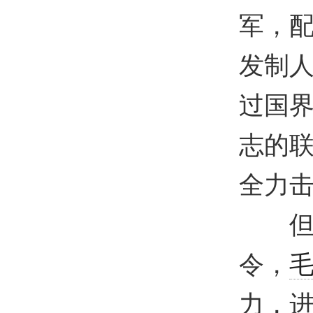
军，
发制
过国
志的
全力
但与
令，
力，