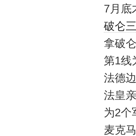
7月底
破仑
拿破仑
第1线
法德
法皇亲
为2个
麦克马