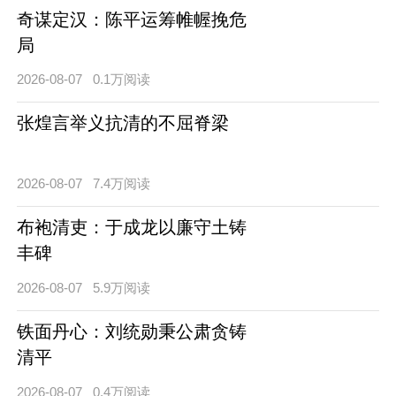
奇谋定汉：陈平运筹帷幄挽危
局
2026-08-07
0.1万阅读
张煌言举义抗清的不屈脊梁
2026-08-07
7.4万阅读
布袍清吏：于成龙以廉守土铸
丰碑
2026-08-07
5.9万阅读
铁面丹心：刘统勋秉公肃贪铸
清平
2026-08-07
0.4万阅读