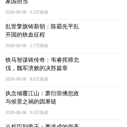
家国担当
2026-08-06
0.3万阅读
乱世擎旗铸新朝：陈霸先平乱
开国的铁血征程
2026-08-06
1.7万阅读
铁马智谋铸传奇：韦睿挥师北
伐，魏军溃败的决胜篇章
2026-08-06
8.6万阅读
执念倾覆江山：萧衍崇佛怠政
与侯景之祸的因果链
2026-08-06
0.3万阅读
从权臣到帝王：萧道成的南齐