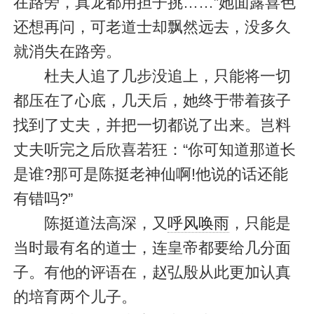
在路旁，真龙都用担子挑……”她面露喜色
还想再问，可老道士却飘然远去，没多久
就消失在路旁。
杜夫人追了几步没追上，只能将一切
都压在了心底，几天后，她终于带着孩子
找到了丈夫，并把一切都说了出来。岂料
丈夫听完之后欣喜若狂：“你可知道那道长
是谁?那可是陈挺老神仙啊!他说的话还能
有错吗?”
陈挺道法高深，又
呼风唤雨
，只能是
当时最有名的道士，连皇帝都要给几分面
子。有他的评语在，赵弘殷从此更加认真
的培育两个儿子。