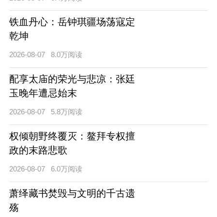
铁血丹心：岳钟琪疆场荡寇定
乾坤
2026-08-07
8.0万阅读
配享太庙的荣光与悲凉：张廷
玉晚年遭忌始末
2026-08-07
5.8万阅读
权倾朝野终覆灭：鳌拜专权擅
政的末路悲歌
2026-08-07
6.0万阅读
萧绎藏书焚毁与文明的千古遗
殇