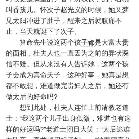
叫
香孩儿
。怀次子赵光义的时候，她又梦
见太阳冲进了肚子，醒来之后就腹痛不
止，当天就诞下了次子。
算命先生说这两个孩
子都
是大富大贵
的面相，杜夫人也一直因为之前的异状
深
信不疑
。但从来没有人告诉她，这两个孩
子会成为真命天子，这种好事，她真是想
都不敢想，难道做完贵妇人之后，她还有
做太后的好命吗?
想到此处，杜夫人连忙上前请教老道
士：“我这两个儿子出身低微，难道也有这
样的好运吗?”老道士闭目大笑：“太后逃难