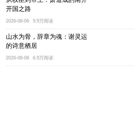
开国之路
2026-08-06
9.9万阅读
山水为骨，辞章为魂：谢灵运
的诗意栖居
2026-08-06
6.9万阅读
甘棠遗爱泽万民：召公勤政恤
民的千古风范
2026-08-05
6.8万阅读
断发文身开荆土：太伯奔吴的
江南肇基之路
2026-08-05
7.1万阅读