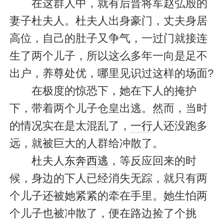
在这群人中，就有后晋将军赵弘殷的
妻子杜夫人。杜夫人出身豪门，丈夫身居
高位，自己的肚子又争气，一过门就接连
生了两个儿子，所以这么多年一向是足不
出户，养尊处优，哪里见识过这样的场面?
在极度的惊恐下，她在下人的掩护
下，带着两个儿子仓皇出逃。然而，当时
的情况实在是太混乱了，
一行
人还没跑多
远，就被巨大的人群给冲散了。
杜夫人
东奔西逃
，等反应回来的时
候，身边的下人已经消失无踪，就只有两
个儿子还被她紧紧的牵在手里。她生怕两
个儿子也被冲散了，便在路边捡了个挑