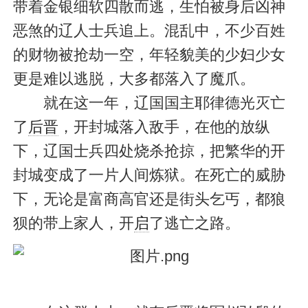
带着金银细软四散而逃，生怕被身后凶神
恶煞的辽人士兵追上。混乱中，不少百姓
的财物被抢劫一空，年轻貌美的少妇少女
更是难以逃脱，大多都落入了魔爪。
就在这一年，辽国国主耶律德光灭亡
了
后晋
，开封城落入敌手，在他的放纵
下，辽国士兵四处烧杀抢掠，把繁华的开
封城变成了一片人间炼狱。在死亡的威胁
下，无论是富商高官还是街头乞丐，都狼
狈的带上家人，开
启
了逃亡之路。