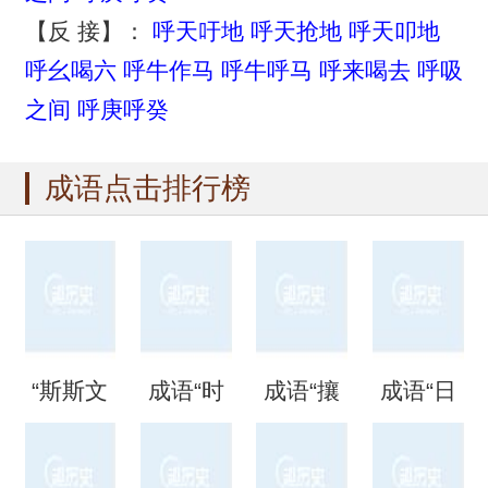
【反 接】：
呼天吁地
呼天抢地
呼天叩地
呼幺喝六
呼牛作马
呼牛呼马
呼来喝去
呼吸
之间
呼庚呼癸
成语点击排行榜
“斯斯文
成语“时
成语“攘
成语“日
文”是成
时刻
攘熙
日夜