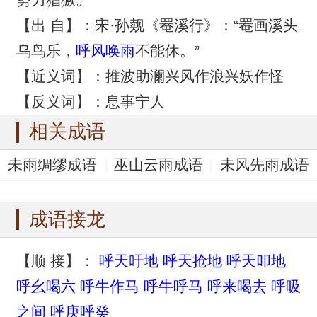
【出 自】：宋·孙觌《罨溪行》：“罨画溪头
乌鸟乐，
呼风唤雨
不能休。”
【近义词】：推波助澜兴风作浪兴妖作怪
【反义词】：息事宁人
相关成语
未雨绸缪成语
巫山云雨成语
未风先雨成语
听见风就是雨成语
吞风饮雨成语
成语接龙
【顺 接】：
呼天吁地
呼天抢地
呼天叩地
呼幺喝六
呼牛作马
呼牛呼马
呼来喝去
呼吸
之间
呼庚呼癸