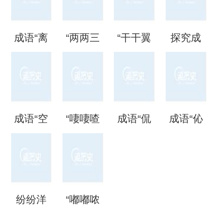
语吗？
刻”是什
熙”的用
夜”是什
成语“离
“两两三
“干干翼
探究成
是什么
么意
法、典
么意
离矗
三”是成
翼”是成
语“混混
意思？
思？出
故和出
思？
矗”怎么
语吗？
语吗？
噩噩”的
自哪
处
成语“空
“啛啛喳
成语“侃
成语“伈
读？用
是什么
是什么
含义与
里？
空洞
喳”是成
侃谔
伈睍
来形容
意思？
意思？
应用
洞”是什
语吗？
谔”是什
睍”怎么
什么？
纷纷洋
“嘟嘟哝
么意
是什么
么意
读？是