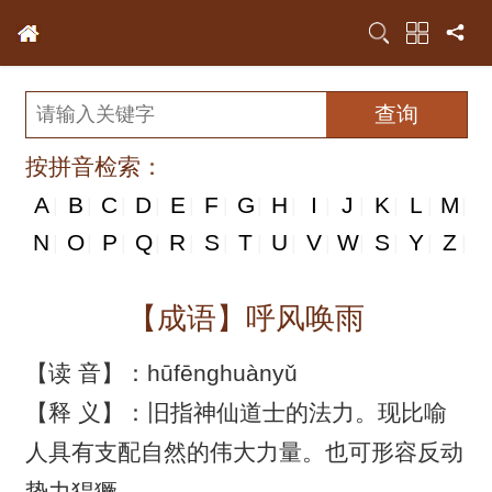
按拼音检索：
A
B
C
D
E
F
G
H
I
J
K
L
M
|
|
|
|
|
|
|
|
|
|
|
|
|
N
N
O
P
Q
R
S
T
U
V
W
S
Y
Z
|
|
|
|
|
|
|
|
|
|
|
|
|
|
【成语】呼风唤雨
【读 音】：hūfēnghuànyǔ
【释 义】：旧指神仙道士的法力。现比喻
人具有支配自然的伟大力量。也可形容反动
势力猖獗。