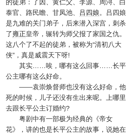
的徒弟：了因、黄仁父、李源、周浔、白
泰官、路民瞻、甘凤池、
吕四娘
。吕四娘
是九难的关门弟子，后来潜入深宫，刺杀
了
雍正
皇帝，辗转为师父报了家国之仇。
这八个了不起的徒弟，被称为“清初八大
侠”，真是威震天下呀!
其实……唉，哪有这么回事……长平
公主哪有这么好命。
——袁崇焕督师也没有这么好命，他
死的时候，儿子还没有生出来呢。上哪里
去跟长平公主订婚约?
粤剧中有一部极为经典的《帝女
花》，讲的也是长平公主的故事，说她在