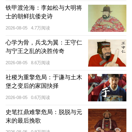
铁甲渡沧海：李如松与大明将
士的朝鲜抗倭史诗
2026-08-05
4.7万阅读
心学为骨，兵戈为翼：王守仁
与宁王之乱的决胜传奇
2026-08-05
8.6万阅读
社稷为重擎危局：于谦与土木
堡之变后的家国抉择
2026-08-05
0.6万阅读
史笔扛鼎难擎危局：脱脱与元
末的最后挽歌
2026-08-05
0.9万阅读