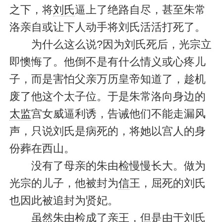
之下，将
刘氏
逼上了绝路自尽，甚至朱常
洛亲自或让下人动手将刘氏活活打死了。
为什么这么说?因为刘氏死后，光宗立
即懊悔了。他倒不是有什么情义或心疼儿
子，而是害怕父亲万历皇帝知道了，趁机
废了他这个太子位。于是朱常洛向身边的
太监
宫女威逼利诱，告诫他们不能走漏风
声，只说刘氏是病死的，将她以宫人的身
份葬在西山。
没有了母亲的朱由检慢慢长大。做为
光宗的儿子，他被封为
信
王，屈死的刘氏
也因此被追封为贤妃。
虽然朱由检成了亲王，但是由于刘氏