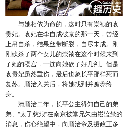
与她相依为命的，这时只有崇祯的袁
贵妃。袁妃在李自成破京的那一天，曾经
上吊自杀，结果丝带断裂，自尽未成。刚
刚砍杀了两个女儿的崇祯在这个时候来到
了她的寝宫，一连向她砍了好几剑。但是
袁贵妃虽然重伤，最后也象长平那样死而
复苏。
顺治
入关后，将她找到并赡养终
身。
清顺治二年，长平公主得知自己的弟
弟、“太子慈烺”在南京被堂兄朱由崧监禁的
消息，伤心绝望中，向顺治帝及摄政王多