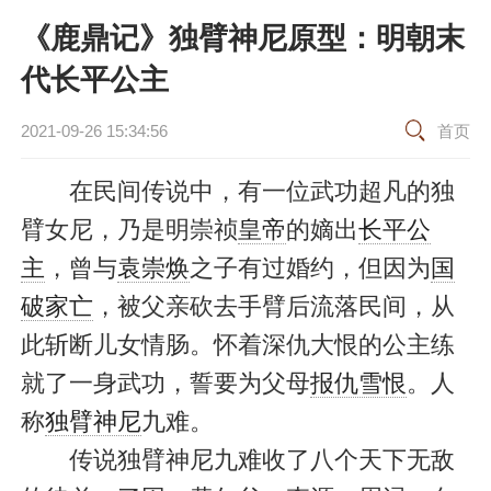
《鹿鼎记》独臂神尼原型：明朝末
代长平公主
2021-09-26 15:34:56
首页
在民间传说中，有一位武功超凡的独
臂女尼，乃是明崇祯
皇帝
的嫡出
长平公
主
，曾与
袁崇焕
之子有过婚约，但因为
国
破家亡
，被父亲砍去手臂后流落民间，从
此斩断儿女情肠。怀着深仇大恨的公主练
就了一身武功，誓要为父母
报仇雪恨
。人
称
独臂神尼
九难。
传说独臂神尼九难收了八个天下无敌