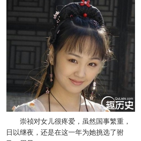
崇祯对女儿很疼爱，虽然国事繁重，
日以继夜，还是在这一年为她挑选了驸