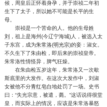
候，周皇后正怀着身孕，并于崇祯二年初
生下了太子，所以她不可能是长平的生
母。
崇祯是一个苦命的人。他的生母
姓
刘
，祖上是海州(今辽宁海城)人，被选入太
子东宫，成为
朱常洛
(
明光宗
)的妾：淑女。
不久生下了朱由检，即后来的崇祯皇帝。
朱常洛性情怪异，脾气狂燥。
在朱由检五岁这年，朱常洛又一次歇
斯底里的大发作。在这次大发作中，刘淑
女被他不分
青红皂白
地处罚了一场。史书
曰：“失光宗意，被遣，薨。”这话说得很堂
皇，而实际上的情况，应该是朱常洛暴怒