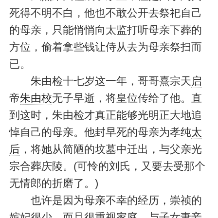
死得不明不白，他也不敢公开去祭祀自己
的母亲，只能悄悄向太监打听母亲下葬的
方位，偷着拿些钱让侍从去为母亲祭扫而
已。
朱由检十七岁这一年，哥哥熹宗天
启
帝
朱由校
无子早逝，将皇位传给了他。直
到这时，朱由检才真正能够光明正大地追
悼自己的母亲。他封早死的母亲为孝纯
太
后
，将她从简陋的坟墓中迁出，与父亲光
宗合葬庆陵。(可怜的刘氏，又要去受那个
无情郎的折磨了。)
也许是因为母亲不幸的经历，崇祯的
嫔妃很少，而且很重视家庭，与子女妻妾