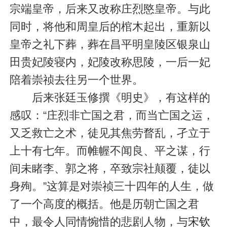
宗端皇帝，后来又改称庄烈愍皇帝。与此
同时，将他和周皇后的棺木起出，重新以
皇帝之礼下葬，葬在昌平明皇陵区银泉山
田贵妃陵寝内，妃陵改称思陵，一后一妃
陪着崇祯去往另一个世界。
后来张廷玉修撰《明史》，有这样的
感叹：“庄烈非亡国之君，而当亡国之运，
又乏救亡之术，徒见其焦劳瞀乱，孑立于
上十有七年。而帷幄不闻良、平之谋，行
间未睹李、郭之将，卒致宗社颠覆，徒以
身殉。”这算是对崇祯三十四年的人生，做
了一个高度的概括。他是历朝亡国之君
中，最令人同情惋惜的悲剧人物，与
宋钦