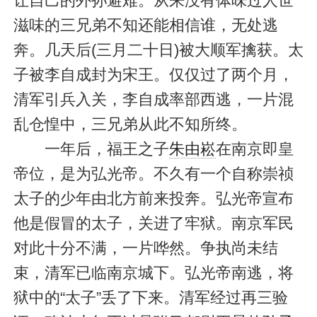
让自己的外孙避难。从来没有体味过人世
滋味的三兄弟不知还能相信谁，无处逃
奔。几天后(三月二十日)被大顺军擒获。太
子被李自成封为宋王。仅仅过了两个月，
清军引兵入关，李自成率部西逃，一片混
乱仓惶中，三兄弟从此不知所终。
一年后，福王之子
朱由崧
在南京即皇
帝位，是为弘光帝。不久有一个自称崇祯
太子的少年由北方前来投奔。弘光帝宣布
他是假冒的太子，关进了牢狱。南京军民
对此十分不满，一片哗然。争执尚未结
束，清军已临南京城下。弘光帝南逃，将
狱中的“太子”丢了下来。清军经过再三验