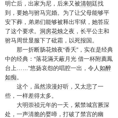
明亡后，出家为尼，后来又被
清朝
廷找
到，要她与驸马完婚。为了让父母能够平
安下葬，弟弟们能够被释出牢狱，她答应
了这个要求。
洞房花烛
之夜，长平公主和
驸马周世显服下了砒霜，以死报国。
那一折断肠花烛夜“香夭”，实在是经典
中的经典：“落花滿天蔽月光 借一杯附薦鳳
台上……”悠扬哀怨的唱腔一出，令人
如醉
如痴
。
这个，虽然浪漫好听，又太悲了一
些，一样差得太多。
大明崇祯元年的一天，紫禁城宫厥深
处，一声清脆的婴啼，打破了禁宫的幽