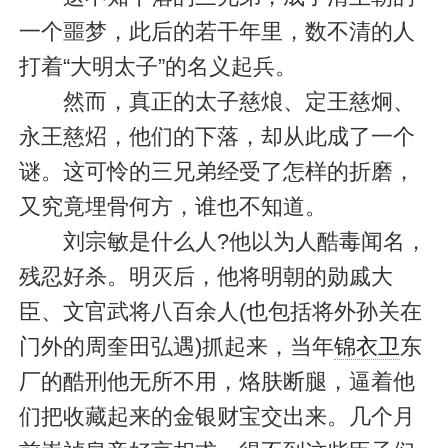
一个噩梦，此后的若干年里，数不清的人
打着“大明太子”的名义起兵。
然而，真正的太子慈烺、定王慈炯、
永王慈炤，他们的下落，却从此成了一个
谜。这可怜的三兄弟经受了怎样的折磨，
又究竟埋骨何方，谁也不知道。
刘宗敏是什么人?他以为人酷毒闻名，
残忍好杀。明灭后，他将明朝的勋戚大
臣、文官武将八百余人(也包括将外孙关在
门外的周奎田弘遇)抓起来，当年
锦衣卫
东
厂的酷刑他无所不用，烙肤断腿，逼着他
们把收藏起来的金银财宝交出来。几个月