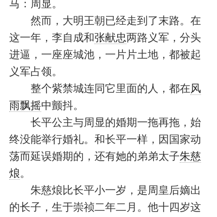
马：周显。
然而，大明王朝已经走到了末路。在
这一年，李自成和
张献忠
两路义军，分头
进逼，一座座城池，一片片土地，都被起
义军占领。
整个紫禁城连同它里面的人，都在
风
雨飘摇
中颤抖。
长平公主与周显的婚期一拖再拖，始
终没能举行婚礼。和长平一样，因国家动
荡而延误婚期的，还有她的弟弟太子
朱慈
烺
。
朱慈烺比长平小一岁，是周皇后嫡出
的长子，生于崇祯二年二月。他十四岁这