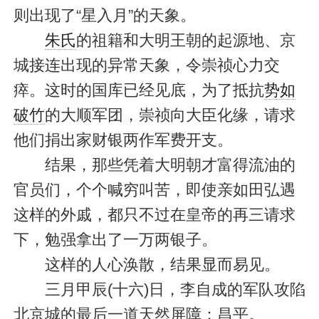
则出现了“星入月”的天象。
朱氏
的祖籍和大明王朝的起源地、京
城接连出现的异常天象，令崇祯心力交
瘁。这时的国库已经见底，为了抵抗
势如
破竹
的大顺军团，崇祯向大臣化缘，请求
他们捐出家财银两作军费开支。
结果，那些凭着大明朝才富得流油的
官员们，个个喊穷叫苦，即使亲如田弘遇
这样的外戚，都只不过在皇帝的再三请求
下，勉强拿出了一万两银子。
这样的人心涣散，结果显而易见。
三月甲辰(十六)日，李自成的军队攻陷
北京城的最后一道天然屏障：昌平。