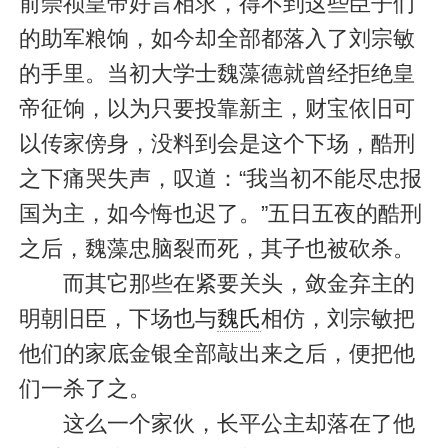
前崇祯皇帝好言相求，得不到这些臣子们
的助军粮饷，如今却全部都落入了刘宗敏
的手里。当初大学士魏藻德就曾经拒绝皇
帝征饷，以为只要投靠新主，财宝依旧可
以传家傍身，没料到会是这个下场，酷刑
之下痛哭失声，叹道：“我当初不能尽忠报
国为主，如今悔也迟了。”五日五夜的酷刑
之后，魏藻忠脑裂而死，其子也被砍杀。
而其它那些在紧要关头，敛金弃主的
明朝旧臣，下场也与
魏氏
相仿，刘宗敏把
他们的家底金银全部敲出来之后，便把他
们一杀了之。
这么一个家伙，长平公主却落在了他