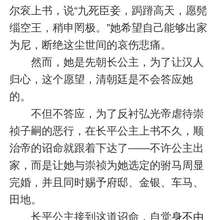
尔衮上书，说“九死臣妾，跼蹐高天，愿髡
缁空王，稍申罔极。”她希望自己能够出家
为尼，断绝这尘世间的哀伤悲痛。
然而，她是先朝长公主，为了让汉人
归心，这个愿望，清朝廷是不会答应她
的。
不但不答应，为了反衬弘光帝虐待崇
祯子嗣的恶行，在长平公主上书不久，顺
治帝的诏命就跟着下达了——不许公主出
家，而是让她与崇祯为她选定的驸马周显
完婚，并且同时赐予府邸、金银、车马、
田地。
长平公主接到这道诏命，自觉
身不由