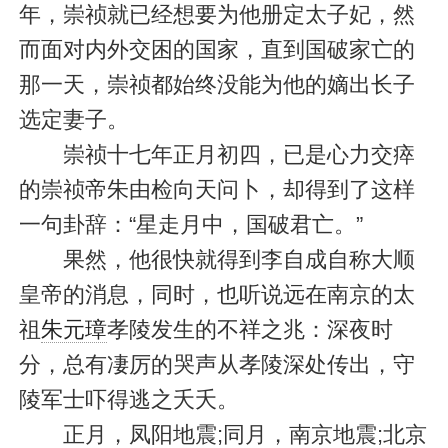
年，崇祯就已经想要为他册定太子妃，然
而面对内外交困的国家，直到国破家亡的
那一天，崇祯都始终没能为他的嫡出长子
选定妻子。
崇祯十七年正月初四，已是心力交瘁
的崇祯帝朱由检向天问卜，却得到了这样
一句卦辞：“星走月中，国破君亡。”
果然，他很快就得到李自成自称大顺
皇帝的消息，同时，也听说远在南京的太
祖
朱元璋
孝陵发生的不祥之兆：深夜时
分，总有凄厉的哭声从孝陵深处传出，守
陵军士吓得逃之夭夭。
正月，凤阳地震;同月，南京地震;北京