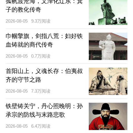
孤帆渡沧海，文泽化辽东：箕
子的教化传奇
2026-08-05
9.3万阅读
巾帼擎旗，剑指八荒：妇好铁
血铸就的商代传奇
2026-08-05
0.7万阅读
首阳山上，义魂长存：伯夷叔
齐的守节之路
2026-08-05
7.3万阅读
铁壁铸关宁，丹心照晚明：孙
承宗的防线与末路悲歌
2026-08-05
6.4万阅读