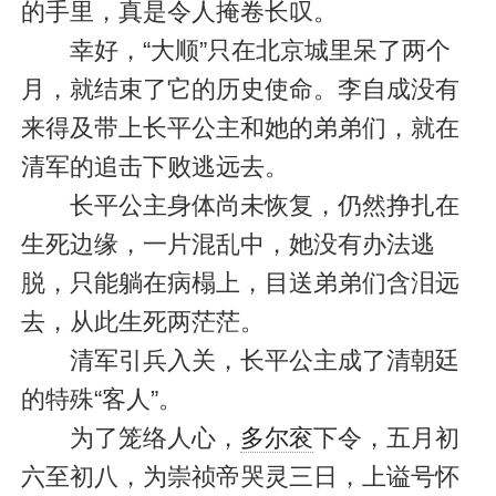
的手里，真是令人掩卷长叹。
幸好，“大顺”只在北京城里呆了两个
月，就结束了它的历史使命。李自成没有
来得及带上长平公主和她的弟弟们，就在
清军的追击下败逃远去。
长平公主身体尚未恢复，仍然挣扎在
生死边缘，一片混乱中，她没有办法逃
脱，只能躺在病榻上，目送弟弟们含泪远
去，从此生死两茫茫。
清军引兵入关，长平公主成了清朝廷
的特殊“客人”。
为了笼络人心，
多尔衮
下令，五月初
六至初八，为崇祯帝哭灵三日，上谥号怀