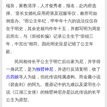
端良，家教清淳，人才俊秀者，报名，赴内府选
择。’皇长女婚礼应用府第及冠服等仪，敕所司如
例造办。”而公主年纪，甲申年十六的说法仅仅存
在于明史，其余史籍均作年十五，并都写明为周皇
后所出，与《崇祯长编》记录公主生于“崇祯三
年，中宫出”相符。因此明史应是记错了公主年
龄。
民间相传长平公主于明亡后出家为尼，并学得
一身武艺，是为
独臂神尼
，并进行反清复明，收了
吕四娘
等人为徒，但此传说纯属虚构。而金庸小说
《碧血剑》的阿九、鹿鼎记中的九难以及梁羽生小
说《江湖三女侠》的独臂神尼亦是以此传说的长平
公主为原型。