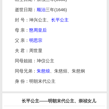
逝世日期：
顺治
三年(1646)
封 号：坤兴公主、
长平公主
母 亲：
愍周皇后
父 亲：
明思宗
夫 君：周世显
同母姐姐：坤仪公主
同母兄弟：
朱慈烺
、朱慈烜、朱慈炯
身 份：明朝末代公主
长平公主——明朝末代公主、崇祯女儿