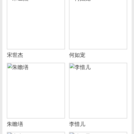
宋世杰
何如宠
朱瞻墡
李惜儿