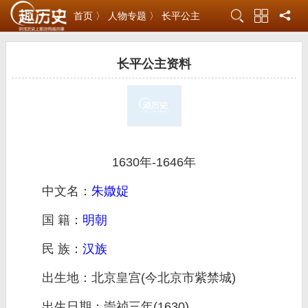
首页 〉
人物专题 〉
长平公主
长平公主资料
1630年-1646年
中文名：
朱媺娖
国 籍：
明朝
民 族：
汉族
出生地：北京皇宫(今北京市紫禁城)
出生日期：崇祯三年(1630)