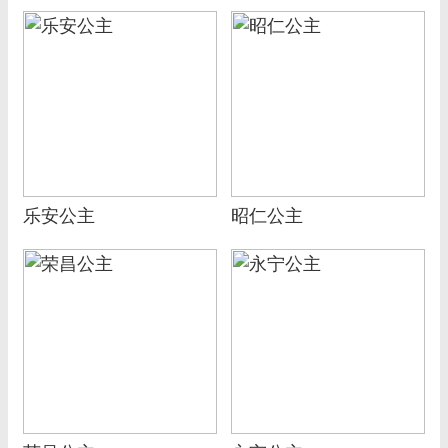
乐安公主
昭仁公主