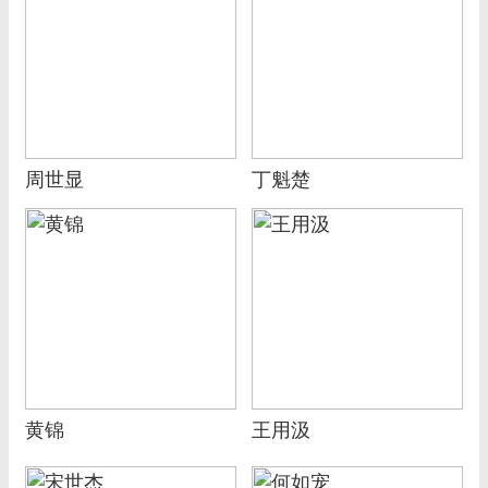
周世显
丁魁楚
黄锦
王用汲