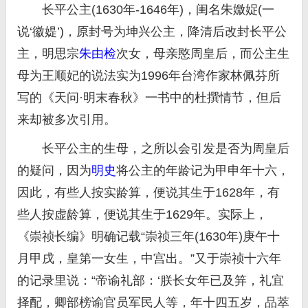
长平公主(1630年-1646年)，闺名朱媺娖(一
说‘徽媞’)，原封号为坤兴公主，降清后改封长平公
主，明思宗
朱由检
次女，母亲愍周皇后，而公主生
母为王顺妃的说法实为1996年台湾作家林佩芬所
写的《天问·明末春秋》一书中的杜撰情节，但后
来却被多次引用。
长平公主的生母，之所以会引发是否为周皇后
的疑问，因为
明史
将公主的年龄记为甲申年十六，
因此，有些人按实龄算，便说其生于1628年，有
些人按虚龄算，便说其生于1629年。实际上，
《崇祯长编》明确记载“崇祯三年(1630年)庚午十
月甲戌，皇第一女生，中宫出。”又于崇祯十六年
的记录里说：“帝谕礼部：‘朕长女年已及笄，礼宜
择配，卿部榜谕官员军民人等，年十四五岁，品萃