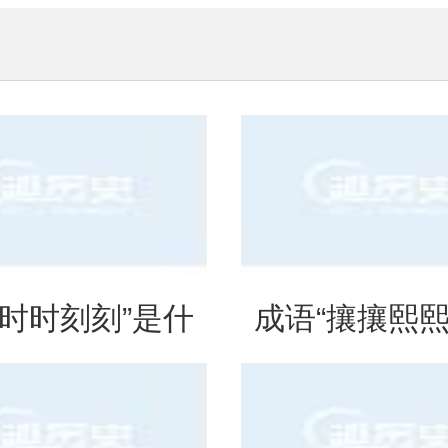
“时时刻刻”是什
成语“攘攘熙熙
思？出自哪里？
法、典故和