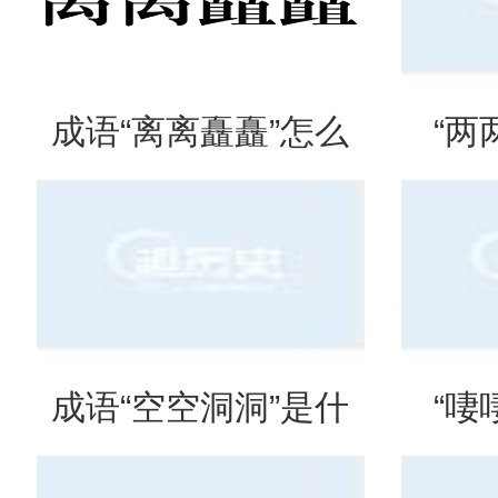
成语“离离矗矗”怎么
“两
读？用来形容什么？
吗？
成语“空空洞洞”是什
“啛