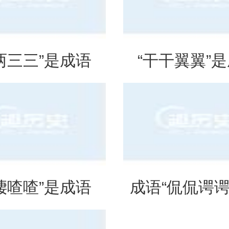
两三三”是成语
“干干翼翼”
是什么意思？
吗？是什么
啛喳喳”是成语
成语“侃侃谔谔