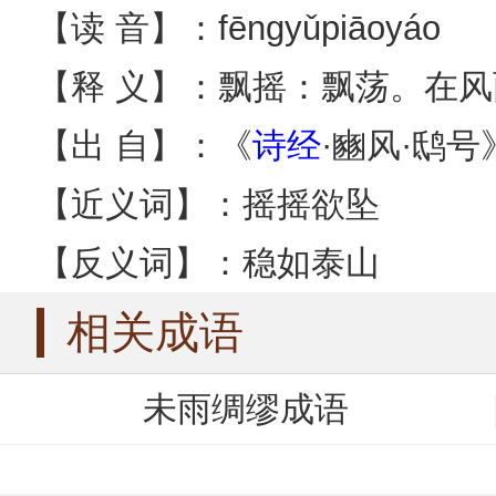
【读 音】：fēngyǔpiāoyáo
【释 义】：飘摇：飘荡。在
【出 自】：《
诗经
·豳风·鸱
【近义词】：摇摇欲坠
【反义词】：稳如泰山
相关成语
未雨绸缪成语
听见风就是雨成语
吞风饮雨成语