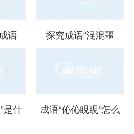
是成语
探究成语“混混噩
意思？
噩”的含义与应用
”是什
成语“伈伈睍睍”怎么