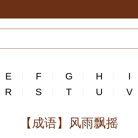
E
F
G
H
I
|
|
|
|
R
S
T
U
V
|
|
|
|
【成语】风雨飘摇