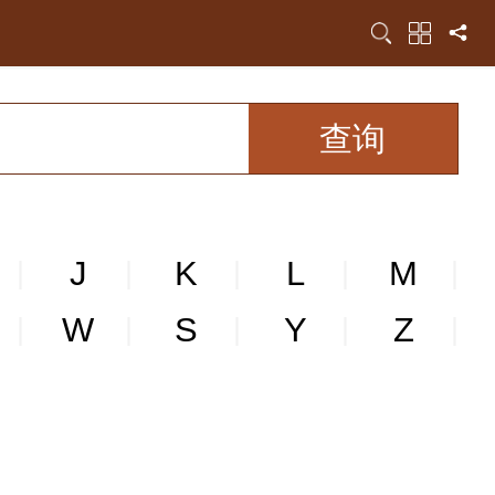
J
K
L
M
|
|
|
|
|
W
S
Y
Z
|
|
|
|
|