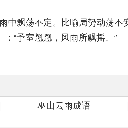
风雨中飘荡不定。比喻局势动荡不
号》：“予室翘翘，风雨所飘摇。”
巫山云雨成语