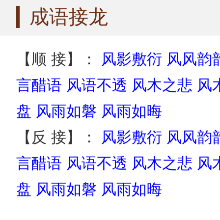
成语接龙
【顺 接】：
风影敷衍
风风韵
言醋语
风语不透
风木之悲
风
盘
风雨如磐
风雨如晦
【反 接】：
风影敷衍
风风韵
言醋语
风语不透
风木之悲
风
盘
风雨如磐
风雨如晦