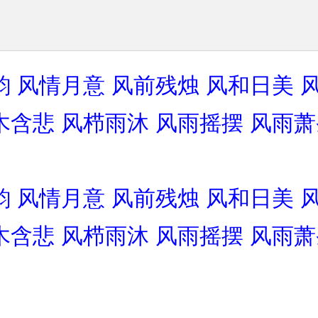
韵
风情月意
风前残烛
风和日美
木含悲
风栉雨沐
风雨摇摆
风雨萧
韵
风情月意
风前残烛
风和日美
木含悲
风栉雨沐
风雨摇摆
风雨萧