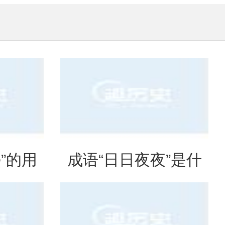
”的用
成语“日日夜夜”是什
出处
么意思？