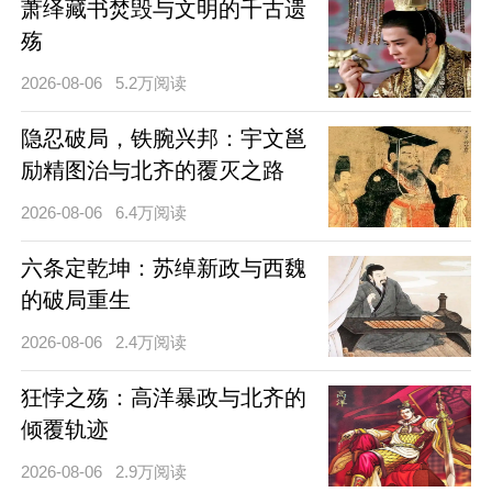
萧绎藏书焚毁与文明的千古遗
殇
2026-08-06
5.2万阅读
隐忍破局，铁腕兴邦：宇文邕
励精图治与北齐的覆灭之路
2026-08-06
6.4万阅读
六条定乾坤：苏绰新政与西魏
的破局重生
2026-08-06
2.4万阅读
狂悖之殇：高洋暴政与北齐的
倾覆轨迹
2026-08-06
2.9万阅读