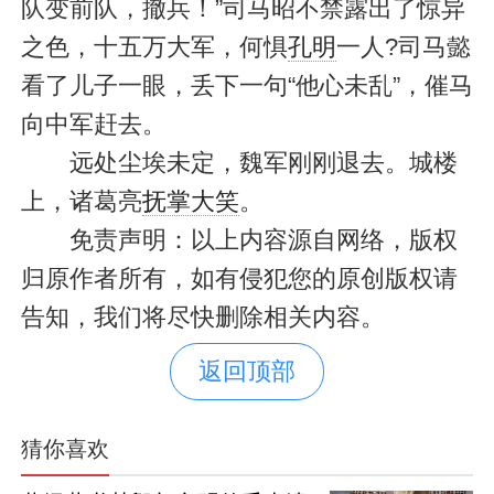
队变前队，撤兵！”司马昭不禁露出了惊异
之色，十五万大军，何惧
孔明
一人?司马懿
看了儿子一眼，丢下一句“他心未乱”，催马
向中军赶去。
远处尘埃未定，魏军刚刚退去。城楼
上，诸葛亮
抚掌大笑
。
免责声明：以上内容源自网络，版权
归原作者所有，如有侵犯您的原创版权请
告知，我们将尽快删除相关内容。
返回顶部
猜你喜欢