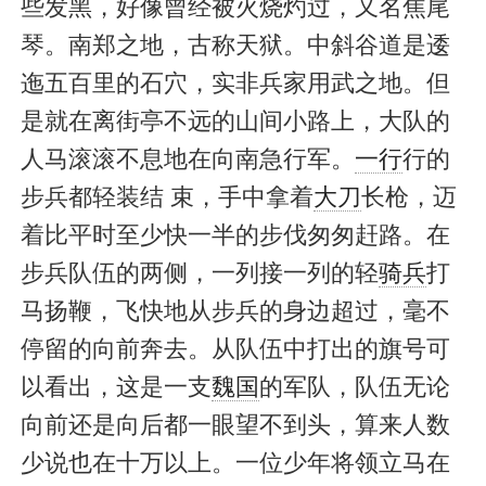
些发黑，好像曾经被火烧灼过，又名焦尾
琴。南郑之地，古称天狱。中斜谷道是逶
迤五百里的石穴，实非兵家用武之地。但
是就在离街亭不远的山间小路上，大队的
人马滚滚不息地在向南急行军。
一行
行的
步兵都轻装结 束，手中拿着
大刀
长枪，迈
着比平时至少快一半的步伐匆匆赶路。在
步兵队伍的两侧，一列接一列的轻
骑兵
打
马扬鞭，飞快地从步兵的身边超过，毫不
停留的向前奔去。从队伍中打出的旗号可
以看出，这是一支
魏国
的军队，队伍无论
向前还是向后都一眼望不到头，算来人数
少说也在十万以上。一位少年将领立马在