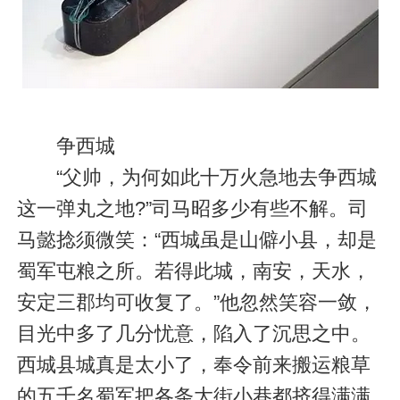
争西城
“父帅，为何如此十万火急地去争西城
这一弹丸之地?”司马昭多少有些不解。司
马懿捻须微笑：“西城虽是山僻小县，却是
蜀军屯粮之所。若得此城，南安，天水，
安定三郡均可收复了。”他忽然笑容一敛，
目光中多了几分忧意，陷入了沉思之中。
西城县城真是太小了，奉令前来搬运粮草
的五千名蜀军把各条大街小巷都挤得满满