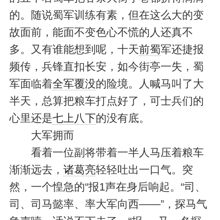
的。随说蜀军训练有素，但在这么大的变
故面前，能面不变色心不慌的人还真不
多。又有谁能想到呢，十天
前蜀
军还捷报
频传，兵锋直扣长安，如今街亭一失，蜀
军面临着
全军覆没
的险境。人喊马叫了大
半天，总算把粮车打点好了，可士兵们的
心里还是
七上八下
的没有底。
大军拥而
看着一位副将带着一半人马压着粮车
渐渐远去，
诸葛亮
轻轻吐出一口气。突
然，一个惶急的“报1声在身后响起。“司、
司、司马懿率、率大军向西——”，探马气