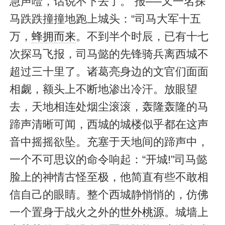
急声噎，话说不下去了。“报──又一名探
马跌跌撞撞地跑上城头：“司马大军十五
万，
蜂拥而来
。不到半个时辰，已有十七
次探马飞报，司马懿的先锋骑兵离西城不
超过三十里了。诸葛亮身边的文官们面面
相觑，额头上不断地渗出冷汗。放眼望
去，天地相连处烟尘滚滚，轰隆轰隆的马
蹄声清晰可闻，西城的城楼似乎都在这声
音中摇摇欲坠。充塞于天地间的蹄声中，
一个不可思议的命令响起：“开城!”司马懿
脸上的神情古怪至极，他简直有些不敢相
信自己的眼睛。整个西城静悄悄的，仿佛
一个置身于战火之外的
世外桃源
。城墙上