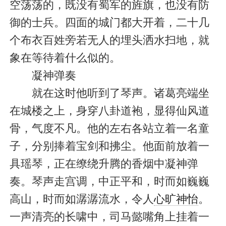
空荡荡的，既没有蜀军的旌旗，也没有防
御的士兵。四面的城门都大开着，二十几
个布衣百姓旁若无人的埋头洒水扫地，就
象在等待着什么似的。
凝神弹奏
就在这时他听到了琴声。诸葛亮端坐
在城楼之上，身穿八卦道袍，显得仙风道
骨，气度不凡。他的左右各站立着一名童
子，分别捧着宝剑和拂尘。他面前放着一
具瑶琴，正在缭绕升腾的香烟中凝神弹
奏。琴声走宫调，中正平和，时而如巍巍
高山，时而如潺潺流水，令人
心旷神怡
。
一声清亮的长啸中，司马懿嘴角上挂着一