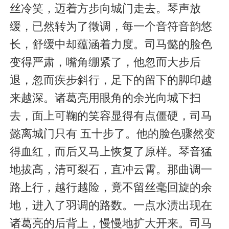
丝冷笑，迈着方步向城门走去。琴声放
缓，已然转为了徵调，每一个音符音韵悠
长，舒缓中却蕴涵着力度。司马懿的脸色
变得严肃，嘴角绷紧了，他忽而大步后
退，忽而疾步斜行，足下的留下的脚印越
来越深。诸葛亮用眼角的余光向城下扫
去，面上可鞠的笑容显得有点僵硬，司马
懿离城门只有 五十步了。他的脸色骤然变
得血红，而后又马上恢复了原样。琴音猛
地拔高，清可裂石，直冲云霄。那曲调一
路上行，越行越险，竟不留丝毫回旋的余
地，进入了羽调的路数。一点水渍出现在
诸葛亮的后背上，慢慢地扩大开来。司马