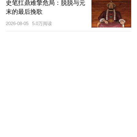
史笔扛鼎难擎危局：脱脱与元
末的最后挽歌
2026-08-05
5.0万阅读
审时度势定辽东：刘益归顺大
明的抉择与格局
2026-08-04
0.0万阅读
纳哈出固守辽东与草原霸业的
兴衰沉浮
2026-08-04
9.5万阅读
张良弼驻守陕西的势力博弈与
孤守之路
2026-08-04
3.5万阅读