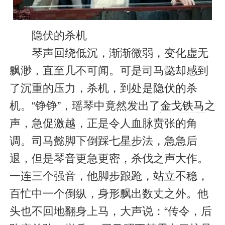
隐伏的杀机
琴声回绕低沉，渐渐微弱，变化虚无
飘渺，直至几不可闻。可是司马懿却感到
了沉重的压力，杀机，到处是隐伏的杀
机。“铮铮”，瑶琴中竟然发出了
金戈铁马
之
声，急促激越，正是令人血脉贲张的角
调。司马懿脚下倒踩七星步法，急急后
退，但是琴音更急更密，杀伐之声大作。
一连三个强音，他脚步踉跄，站立不稳，
百忙中一个倒纵，身形飘出数丈之外。他
头也不回地翻身上马，大声说：“传令，后