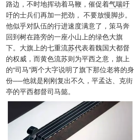
路边，不时地挥动着马鞭，催促着
气喘吁
吁
的士兵们再加一把劲， 不要放慢脚步。
他似乎对队伍的行进速度满意了，策马奔
回到树在路旁的一座小山上的绿色大旗
下。大旗上的七重流
苏代
表着魏国大都督
的权威，而黄色流苏则为平西之意，旗上
的“司马”两个大字说明了旗下那位老将的身
份──他就是刚刚复出不久，平孟达、克街
亭的平西都督司马懿。