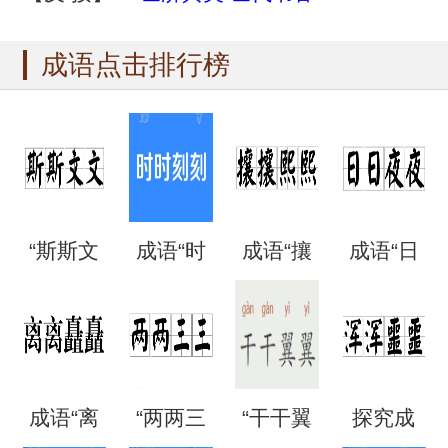
成语点击排行榜
“斯斯文
成语“时
成语“攘
成语“日
文”是成
时刻
攘熙
日夜
语吗？
刻”是什
熙”的用
夜”是什
成语“离
“两两三
“干干翼
探究成
是什么
么意
法、典
么意