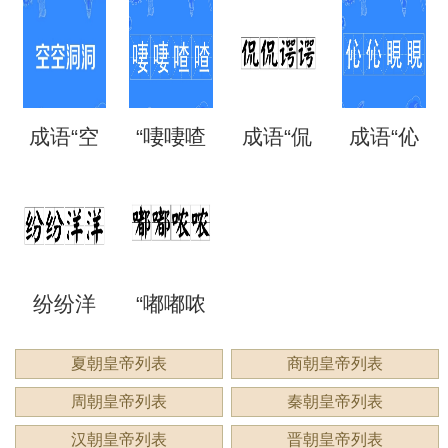
离矗
三”是成
翼”是成
语“混混
意思？
思？出
故和出
思？
矗”怎么
语吗？
语吗？
噩噩”的
自哪
处
成语“空
“啛啛喳
成语“侃
成语“伈
读？用
是什么
是什么
含义与
里？
空洞
喳”是成
侃谔
伈睍
来形容
意思？
意思？
应用
洞”是什
语吗？
谔”是什
睍”怎么
什么？
纷纷洋
“嘟嘟哝
么意
是什么
么意
读？是
洋：描
哝”是成
夏朝皇帝列表
商朝皇帝列表
思？
意思？
思？用
什么意
周朝皇帝列表
秦朝皇帝列表
绘繁复
语吗？
来形容
思？
汉朝皇帝列表
晋朝皇帝列表