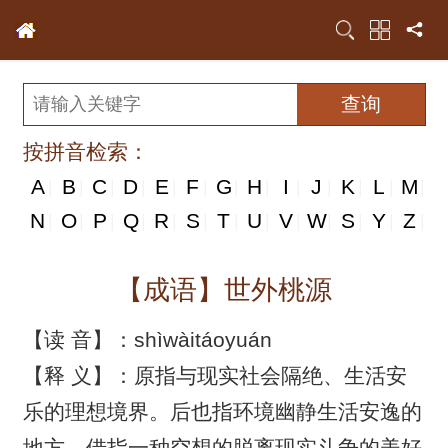
按拼音检索：
A
B
C
D
E
F
G
H
I
J
K
L
M
|
|
|
|
|
|
|
|
|
|
|
|
|
N
N
O
P
Q
R
S
T
U
V
W
S
Y
Z
|
|
|
|
|
|
|
|
|
|
|
|
|
|
【成语】世外桃源
【读 音】：shìwàitáoyuán
【释 义】：原指与现实社会隔绝、生活安
乐的理想境界。后也指环境幽静生活安逸的
地方。借指一种空想的脱离现实斗争的美好