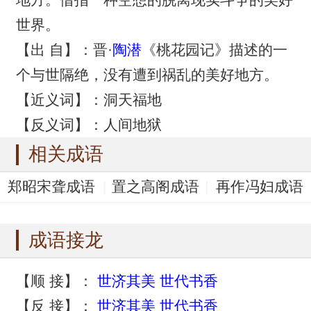
世界。
【出 自】：晋·
陶潜
《桃花园记》描述的一
个与世隔绝，没有遭到祸乱的美好地方。
【近义词】：洞天福地
【反义词】：人间地狱
相关成语
郑昭宋聋成语
置之高阁成语
再作冯妇成语
志盈心满成语
罪应万死成语
成语接龙
【顺 接】：
世济其美
世代书香
【反 接】：
世济其美
世代书香