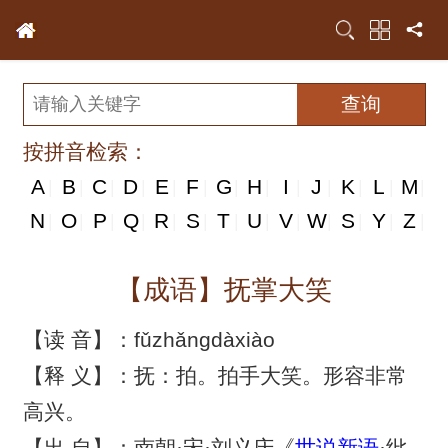
按拼音检索：
A
B
C
D
E
F
G
H
I
J
K
L
M
|
|
|
|
|
|
|
|
|
|
|
|
|
N
N
O
P
Q
R
S
T
U
V
W
S
Y
Z
|
|
|
|
|
|
|
|
|
|
|
|
|
|
【成语】抚掌大笑
【读 音】：fǔzhǎngdàxiào
【释 义】：抚：拍。拍手大笑。形容非常
高兴。
【出 自】：南朝·宋·刘义庆《
世说新语
·纰