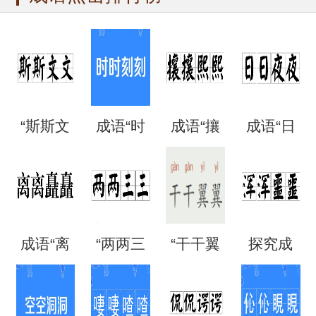
“斯斯文
成语“时
成语“攘
成语“日
文”是成
时刻
攘熙
日夜
语吗？
刻”是什
熙”的用
夜”是什
成语“离
“两两三
“干干翼
探究成
是什么
么意
法、典
么意
离矗
三”是成
翼”是成
语“混混
意思？
思？出
故和出
思？