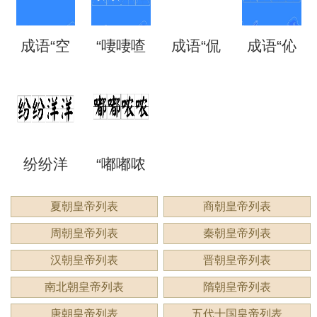
矗”怎么
语吗？
语吗？
噩噩”的
自哪
处
成语“空
“啛啛喳
成语“侃
成语“伈
读？用
是什么
是什么
含义与
里？
空洞
喳”是成
侃谔
伈睍
来形容
意思？
意思？
应用
洞”是什
语吗？
谔”是什
睍”怎么
什么？
纷纷洋
“嘟嘟哝
么意
是什么
么意
读？是
洋：描
哝”是成
夏朝皇帝列表
商朝皇帝列表
思？
意思？
思？用
什么意
周朝皇帝列表
秦朝皇帝列表
绘繁复
语吗？
来形容
思？
汉朝皇帝列表
晋朝皇帝列表
景象的
用来形
南北朝皇帝列表
隋朝皇帝列表
什么？
唐朝皇帝列表
五代十国皇帝列表