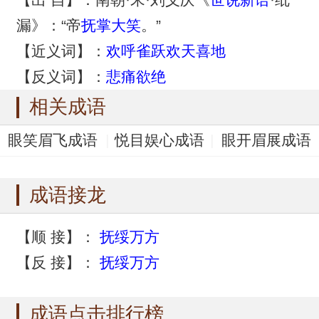
漏》：“帝
抚掌大笑
。”
【近义词】：
欢呼雀跃
欢天喜地
【反义词】：
悲痛欲绝
相关成语
眼笑眉飞成语
悦目娱心成语
眼开眉展成语
笑逐颜开成语
喜笑颜开成语
成语接龙
【顺 接】：
抚绥万方
【反 接】：
抚绥万方
成语点击排行榜