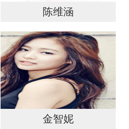
陈维涵
金智妮