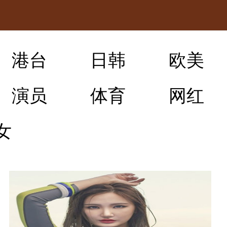
港台
日韩
欧美
演员
体育
网红
女