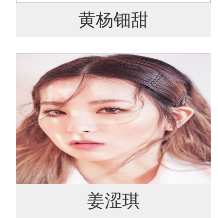
黄杨钿甜
姜涩琪